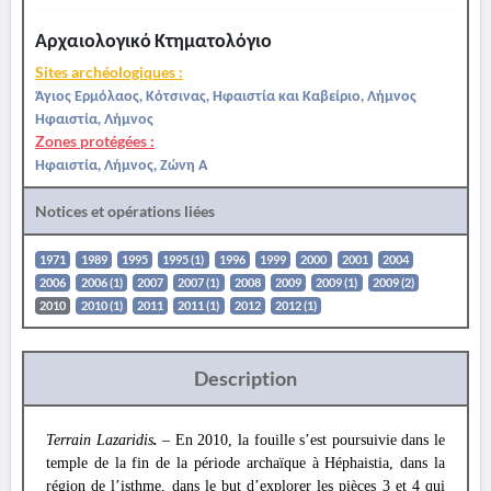
Αρχαιολογικό Κτηματολόγιο
Sites archéologiques :
Άγιος Ερμόλαος, Κότσινας, Ηφαιστία και Καβείριο, Λήμνος
Ηφαιστία, Λήμνος
Zones protégées :
Ηφαιστία, Λήμνος, Ζώνη Α
Notices et opérations liées
1971
1989
1995
1995 (1)
1996
1999
2000
2001
2004
2006
2006 (1)
2007
2007 (1)
2008
2009
2009 (1)
2009 (2)
2010
2010 (1)
2011
2011 (1)
2012
2012 (1)
Description
Terrain Lazaridis
.
– En 2010, la fouille s’est poursuivie dans le
temple de la fin de la période archaïque à Héphaistia, dans la
région de l’isthme, dans le but d’explorer les pièces 3 et 4 qui