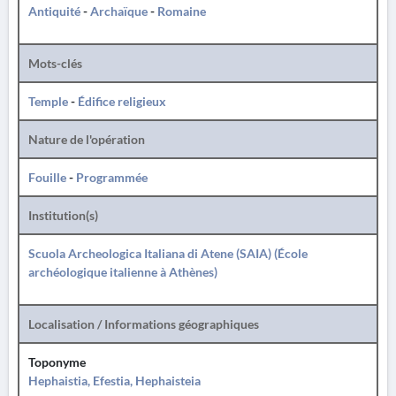
Antiquité
-
Archaïque
-
Romaine
Mots-clés
Temple
-
Édifice religieux
Nature de l'opération
Fouille
-
Programmée
Institution(s)
Scuola Archeologica Italiana di Atene (SAIA) (École
archéologique italienne à Athènes)
Localisation / Informations géographiques
Toponyme
Hephaistia, Efestia, Hephaisteia