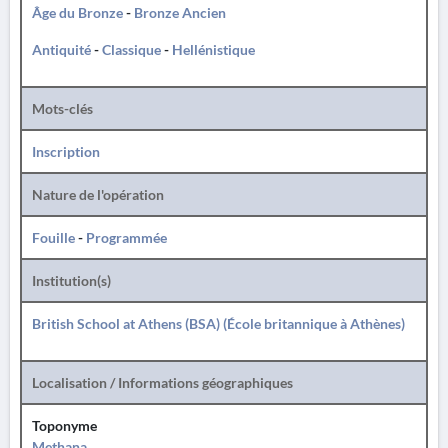
Âge du Bronze
-
Bronze Ancien
Antiquité
-
Classique
-
Hellénistique
Mots-clés
Inscription
Nature de l'opération
Fouille
-
Programmée
Institution(s)
British School at Athens (BSA) (École britannique à Athènes)
Localisation / Informations géographiques
Toponyme
Methana