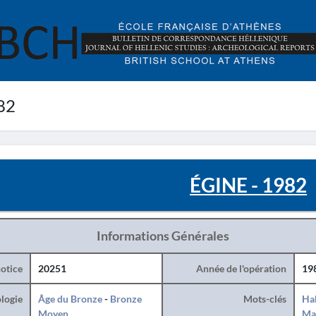
82
ÉGINE - 1982
Informations Générales
otice
20251
Année de l'opération
19
logie
Âge du Bronze
-
Bronze
Mots-clés
Hab
Moyen
Ma