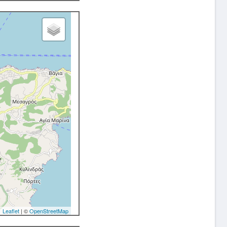
Leaflet
| ©
OpenStreetMap