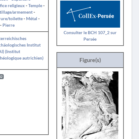
fice religieux
-
Temple
-
tillage/armement
-
ure/toilette
-
Métal
-
-
Pierre
Consulter le BCH 107_2 sur
erreichisches
Persée
häologisches Institut
I) (Institut
héologique autrichien)
Figure(s)
82