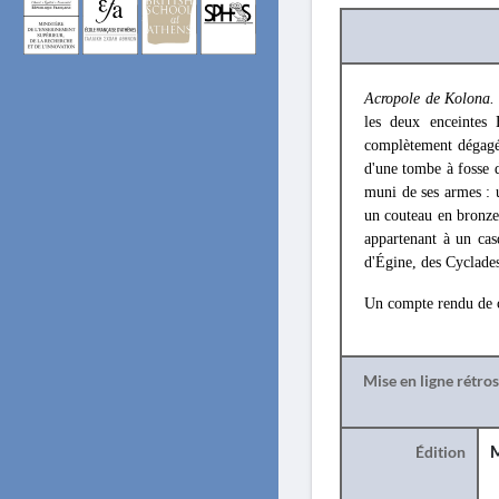
Acropole de Kolona
les deux enceintes
complètement dégagé,
d'une tombe à fosse d
muni de ses armes : 
un couteau en bronze 
appartenant à un cas
d'Égine, des Cyclade
Un compte rendu de c
Mise en ligne rétro
Édition
M