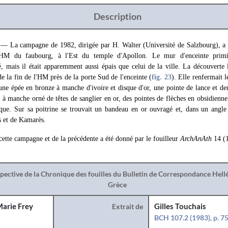
Description
.
— La campagne de 1982, dirigée par H. Walter (Université de Salzbourg), a p
 HM du faubourg, à l'Est du temple d'Apollon. Le mur d'enceinte primit
 mais il était apparemment aussi épais que celui de la ville. La découverte l
e la fin de l'ΗΜ près de la porte Sud de l'enceinte (
fig. 23
). Elle renfermait l
une épée en bronze à manche d'ivoire et disque d'or, une pointe de lance et d
à manche orné de têtes de sanglier en or, des pointes de flèches en obsidienne 
que. Sur sa poitrine se trouvait un bandeau en or ouvragé et, dans un angle
s et de Kamarès.
ette campagne et de la précédente a été donné par le fouilleur
ArchAnAth
14 (1
spective de la Chronique des fouilles du Bulletin de Correspondance Hel
Grèce
arie Frey
Extrait de
Gilles Touchais
BCH 107.2 (1983), p. 7