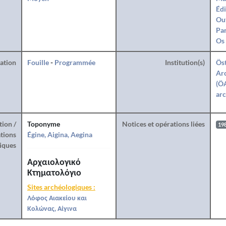
Édi
Ou
Par
Os
ration
Fouille
-
Programmée
Institution(s)
Öst
Arc
(ÖA
arc
tion /
Toponyme
Notices et opérations liées
19
tions
Égine, Aigina, Aegina
iques
Αρχαιολογικό
Κτηματολόγιο
Sites archéologiques :
Λόφος Αιακείου και
Κολώνας, Αίγινα