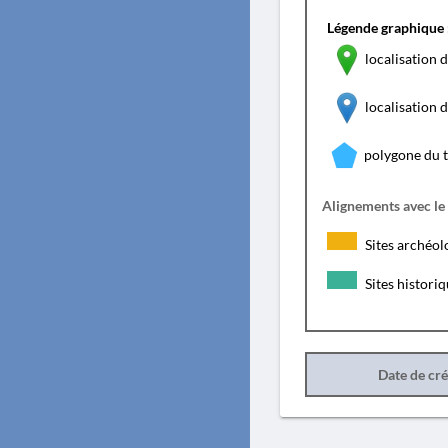
Légende graphique 
localisation d
localisation
polygone du 
Alignements avec le
Sites archéol
Sites histori
Date de cr