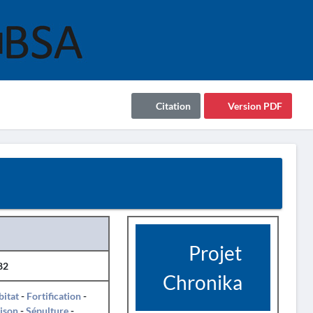
Citation
Version PDF
Projet
82
Chronika
itat
-
Fortification
-
ison
-
Sépulture
-