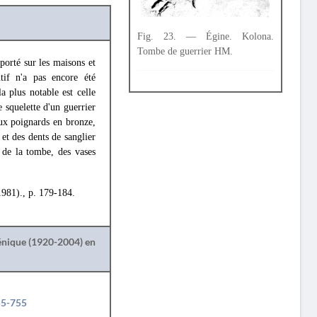
Fig. 23. — Égine. Kolona.
Tombe de guerrier HM.
orté sur les maisons et
if n'a pas encore été
a plus notable est celle
e squelette d'un guerrier
eux poignards en bronze,
et des dents de sanglier
 de la tombe, des vases
981)., p. 179-184.
lénique (1920-2004) en
55-755