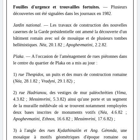
Fouilles d'urgence et trouvailles fortuites.
— Plusieurs
découvertes ont été signalées dans les journaux en 1982.
Jardin national.
— Les travaux de construction des nouvelles
casernes de la Garde présidentielle ont amené la découverte d'un
bâtiment romain avec sol de mosaïque et de plusieurs tombes
hellénistiques.
Néa
, 20.1.82 ;
Apoghevmatini
, 2.2.82.
Plaka
. — A l'occasion de l'aménagement de rues piétonnes dans
le centre du quartier de Plaka on a mis au jour :
1)
rue Thespidos
, un puits et des murs de construction romaine
(
Néa
, 28.1.82 ;
Vradyni
, 29.1.82) ;
2)
rue Hadrianou
, des vestiges de mur paléochrétien (
Vima
,
4.3.82 ;
Messimvrini
, 5.3.82) ainsi qu'une porte et un segment
de la muraille médiévale où se trouvent notamment remployées
deux bases inscrites de monuments votifs (
Néa
, 4.6.82 ;
Apoghevmatini
,
Ethnos
, 16.6.82 ;
Messimvrini
, 17.6.82) ;
3) à l'angle des
rues Kydathinaiôn et Ang. Géronda
, une
mosaïque à motifs géométriques d'époque romaine ou