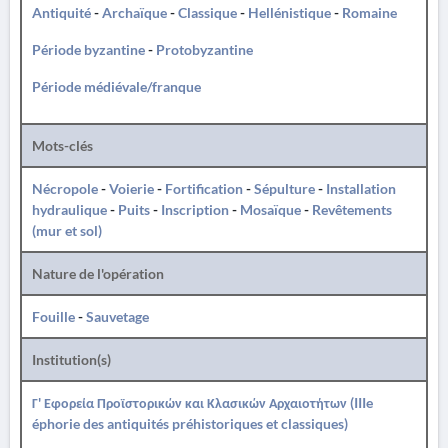
Antiquité
-
Archaïque
-
Classique
-
Hellénistique
-
Romaine
Période byzantine
-
Protobyzantine
Période médiévale/franque
Mots-clés
Nécropole
-
Voierie
-
Fortification
-
Sépulture
-
Installation
hydraulique
-
Puits
-
Inscription
-
Mosaïque
-
Revêtements
(mur et sol)
Nature de l'opération
Fouille
-
Sauvetage
Institution(s)
Γ' Εφορεία Προϊστορικών και Κλασικών Αρχαιοτήτων (IIIe
éphorie des antiquités préhistoriques et classiques)