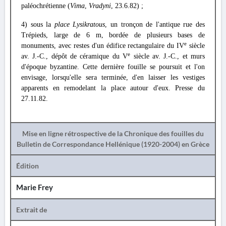
paléochrétienne (
Vima
,
Vradyni
, 23.6.82) ;
4) sous la
place Lysikratous
, un tronçon de l'antique rue des
Trépieds, large de 6 m, bordée de plusieurs bases de
e
monuments, avec restes d'un édifice rectangulaire du IV
siècle
e
av. J.-C., dépôt de céramique du V
siècle av. J.-C., et murs
d'époque byzantine. Cette dernière fouille se poursuit et l'on
envisage, lorsqu'elle sera terminée, d'en laisser les vestiges
apparents en remodelant la place autour d'eux. Presse du
27.11.82.
Mise en ligne rétrospective de la Chronique des fouilles du
Bulletin de Correspondance Hellénique (1920-2004) en Grèce
Édition
Marie Frey
Extrait de