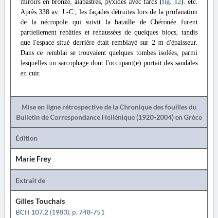
miroirs en bronze, alabastres, pyxides avec fards (
fig. 12
). etc.
Après 338 av. J.-C., les façades détruites lors de la profanation
de la nécropole qui suivit la bataille de Chéronée furent
partiellement rebâties et rehaussées de quelques blocs, tandis
que l'espace situé derrière était remblayé sur 2 m d'épaisseur.
Dans ce remblai se trouvaient quelques tombes isolées, parmi
lesquelles un sarcophage dont l'occupant(e) portait des sandales
en cuir.
Mise en ligne rétrospective de la Chronique des fouilles du
Bulletin de Correspondance Hellénique (1920-2004) en Grèce
Édition
Marie Frey
Extrait de
Gilles Touchais
BCH 107.2 (1983), p. 748-751