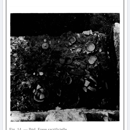
Fig. 14. — Ibid. Fosse sacrificielle.