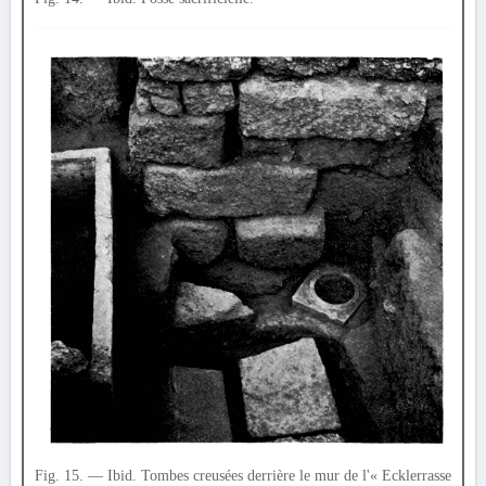
Fig. 15. — Ibid. Tombes creusées derrière le mur de l'« Ecklerrasse