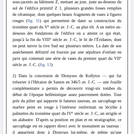
sous-jacents au bâtiment Z, mettant au jour, juste au-dessous du
sol de l'édifice primitif Ζ 1, plusieurs grandes fosses remplies
de céramique, dont quelques beaux fragments de vases à figures
rouges (
fig. 11
) qui permettent de dater sa construction du
e
troisième quart du V
siècle av. J.-C. au plus tôt. A un mètre au-
dessous des fondations de l'édifice on a atteint ce qui était,
e
jusqu'à la fin du VIII
siècle av. J.-C, le lit de l'Éridanos, dont
on peut suivre la rive Sud sur plusieurs mètres. La date de son
assèchement définitif est fournie par une sépulture d'enfant en
e
jarre qui contenait une série de vases du premier quart du VII
siècle av. J.-C. (
fig. 13
).
2) Dans la concession de Dionysos de Kollytos — qui fut
trésorier à l'Héraion de Samos en 346/5 av. J.-C. — une fouille
complémentaire a permis de découvrir vingt-six tombes du
début de l'époque hellénistique assez pauvrement dotées. Tout
près du pilier qui supporte le fameux taureau, un sarcophage en
marbre peint en rouge à l'intérieur renfermait un lécythe à
e
palmettes du troisième quart du IV
siècle av. J.-C, un strigile et
un alabastre. D'après sa position en plan et en stratigraphie, ce
sarcophage est en rapport direct avec le monument au taureau :
il appartient donc à Dionysos lui-même, de même qu'une