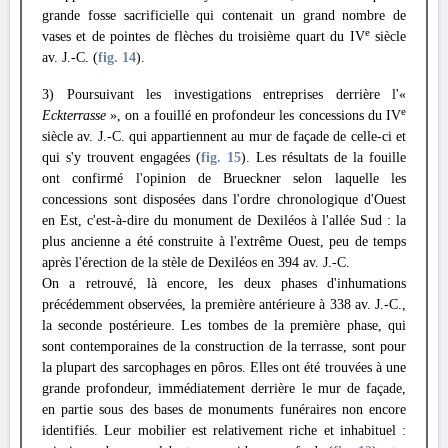
grande fosse sacrificielle qui contenait un grand nombre de
e
vases et de pointes de flèches du troisième quart du IV
siècle
av. J.-C. (
fig. 14
).
3) Poursuivant les investigations entreprises derrière l'«
e
Eckterrasse
», on a fouillé en profondeur les concessions du IV
siècle av. J.-C. qui appartiennent au mur de façade de celle-ci et
qui s'y trouvent engagées (
fig. 15
). Les résultats de la fouille
ont confirmé l'opinion de Brueckner selon laquelle les
concessions sont disposées dans l'ordre chronologique d'Ouest
en Est, c'est-à-dire du monument de Dexiléos à l'allée Sud : la
plus ancienne a été construite à l'extrême Ouest, peu de temps
après l'érection de la stèle de Dexiléos en 394 av. J.-C.
On a retrouvé, là encore, les deux phases d'inhumations
précédemment observées, la première antérieure à 338 av. J.-C.,
la seconde postérieure. Les tombes de la première phase, qui
sont contemporaines de la construction de la terrasse, sont pour
la plupart des sarcophages en pôros. Elles ont été trouvées à une
grande profondeur, immédiatement derrière le mur de façade,
en partie sous des bases de monuments funéraires non encore
identifiés. Leur mobilier est relativement riche et inhabituel :