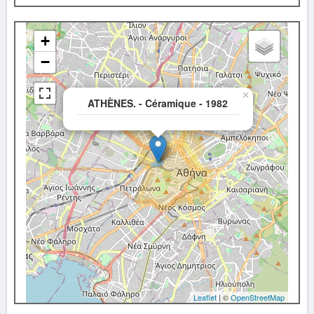
+
−
×
ATHÈNES. - Céramique - 1982
Leaflet
| ©
OpenStreetMap