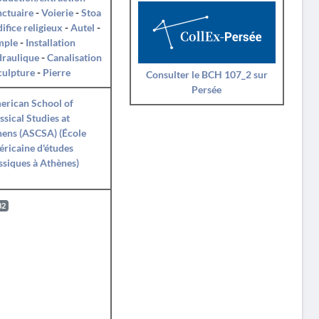
ctuaire
-
Voierie
-
Stoa
ifice religieux
-
Autel
-
mple
-
Installation
draulique
-
Canalisation
culpture
-
Pierre
Consulter le BCH 107_2 sur
Persée
erican School of
ssical Studies at
ens (ASCSA) (École
ricaine d'études
ssiques à Athènes)
82