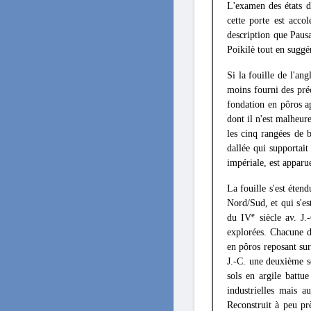
L'examen des états d
cette porte est accol
description que Pausa
Poikilè tout en suggé
Si la fouille de l'an
moins fourni des pré
fondation en pôros a
dont il n'est malheur
les cinq rangées de 
dallée qui supportai
impériale, est apparu
La fouille s'est éten
Nord/Sud, et qui s'es
e
du IV
siècle av. J.
explorées. Chacune d'
en pôros reposant sur
J.-C. une deuxième sé
sols en argile battu
industrielles mais a
Reconstruit à peu pr