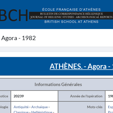
 Agora - 1982
ATHÈNES. - Agora -
Informations Générales
otice
20239
Année de l'opération
19
logie
Antiquité
-
Archaïque
-
Mots-clés
Esp
Classique
-
Hellénistique
-
Pro