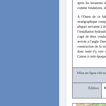
après les invasions s
comme fondations, déb
A l'Ouest de ce bâ
stratigraphique comp
plupart servaient à dr
l'installation hydraul
s'agit de deux condu
arrivée à l'angle Oue
construction de la s
donc tenté d'y voir 
Cimon à cette époque
Mise en ligne rétro
Édition
M