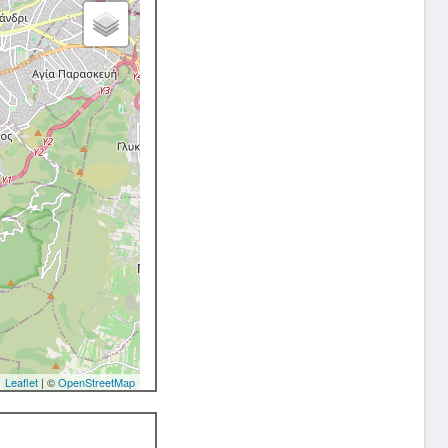
Leaflet
| ©
OpenStreetMap