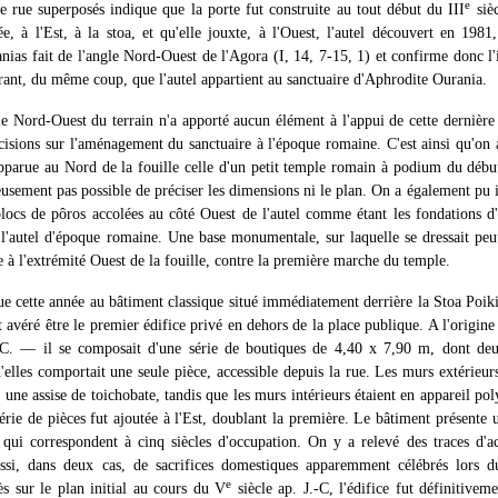
e
e rue superposés indique que la porte fut construite au tout début du III
sièc
ée, à l'Est, à la stoa, et qu'elle jouxte, à l'Ouest, l'autel découvert en 1981
nias fait de l'angle Nord-Ouest de l'Agora (I, 14, 7-15, 1) et confirme donc l'i
rant, du même coup, que l'autel appartient au sanctuaire d'Aphrodite Ourania.
gle Nord-Ouest du terrain n'a apporté aucun élément à l'appui de cette dernière 
cisions sur l'aménagement du sanctuaire à l'époque romaine. C'est ainsi qu'on 
pparue au Nord de la fouille celle d'un petit temple romain à podium du début
eusement pas possible de préciser les dimensions ni le plan. On a également pu i
blocs de pôros accolées au côté Ouest de l'autel comme étant les fondations d
t l'autel d'époque romaine. Une base monumentale, sur laquelle se dressait peu
e à l'extrémité Ouest de la fouille, contre la première marche du temple.
due cette année au bâtiment classique situé immédiatement derrière la Stoa Poiki
t avéré être le premier édifice privé en dehors de la place publique. A l'origin
-C. — il se composait d'une série de boutiques de 4,40 x 7,90 m, dont deu
elles comportait une seule pièce, accessible depuis la rue. Les murs extérieurs
 une assise de toichobate, tandis que les murs intérieurs étaient en appareil po
rie de pièces fut ajoutée à l'Est, doublant la première. Le bâtiment présente 
e qui correspondent à cinq siècles d'occupation. On y a relevé des traces d'a
ussi, dans deux cas, de sacrifices domestiques apparemment célébrés lors d
e
ès sur le plan initial au cours du V
siècle ap. J.-C, l'édifice fut définitivem