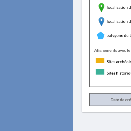
localisation d
localisation
polygone du 
Alignements avec le
Sites archéol
Sites histori
Date de cr