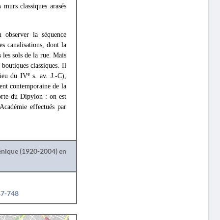
s murs classiques arasés
n observer la séquence
es canalisations, dont la
 les sols de la rue. Mais
 boutiques classiques. Il
e
lieu du IV
s. av. J.-C),
ement contemporaine de la
porte du Dipylon : on est
'Académie effectués par
lénique (1920-2004) en
47-748