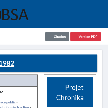
Citation
Version PDF
 1982
Projet
82
Chronika
ace public
-
duction/extraction
-