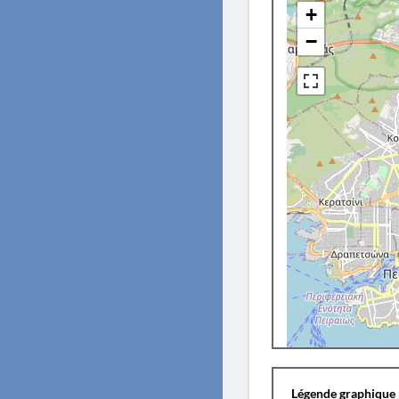
+
−
Légende graphique 