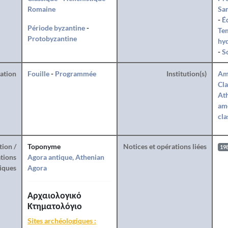
Romaine
San
-
Éd
Période byzantine
-
Te
Protobyzantine
hy
-
S
ration
Fouille
-
Programmée
Institution(s)
Am
Cla
Ath
amé
cla
tion /
Toponyme
Notices et opérations liées
19
tions
Agora antique, Athenian
iques
Agora
Αρχαιολογικό
Κτηματολόγιο
Sites archéologiques :