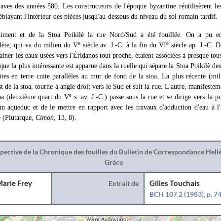
laves des années 580. Les constructeurs de l'époque byzantine réutilisèrent le
layant l'intérieur des pièces jusqu'au-dessous du niveau du sol romain tardif.
timent et de la Stoa Poikilè la rue Nord/Sud a été fouillée. On a pu e
e
e
lète, qui va du milieu du V
siècle av. J.-C. à la fin du VI
siècle ap. J.-C. D
ainer les eaux usées vers l'Éridanos tout proche, étaient associées à presque tous
ique la plus intéressante est apparue dans la ruelle qui sépare la Stoa Poikilè des
ites en terre cuite parallèles au mur de fond de la stoa. La plus récente (mi
st de la stoa, tourne à angle droit vers le Sud et suit la rue. L'autre, manifest
e
toa (deuxième quart du V
s. av. J.-C.) passe sous la rue et se dirige vers la 
un aqueduc et de le mettre en rapport avec les travaux d'adduction d'eau à l
 (Plutarque,
Cimon
, 13, 8).
spective de la Chronique des fouilles du Bulletin de Correspondance Hel
Grèce
arie Frey
Extrait de
Gilles Touchais
BCH 107.2 (1983), p. 7