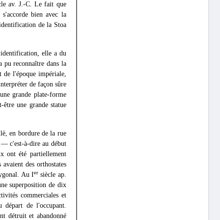
le av. J.-C. Le fait que
, s'accorde bien avec la
dentification de la Stoa
identification, elle a du
a pu reconnaître dans la
 de l'époque impériale,
nterpréter de façon sûre
'une grande plate-forme
t-être une grande statue
lè, en bordure de la rue
e — c'est-à-dire au début
x ont été partiellement
 avaient des orthostates
er
lygonal. Au I
siècle ap.
une superposition de dix
ctivités commerciales et
u départ de l'occupant.
ent détruit et abandonné