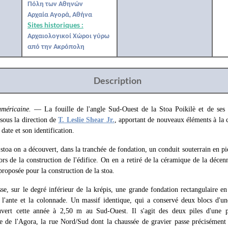
Πόλη των Αθηνών
Αρχαία Αγορά, Αθήνα
Sites historiques :
Αρχαιολογικοί Χώροι γύρω
από την Ακρόπολη
Description
américaine.
— La fouille de l'angle Sud-Ouest de la Stoa Poikilè et de ses 
sous la direction de
T. Leslie Shear Jr.
, apportant de nouveaux éléments à la c
date et son identification.
 stoa on a découvert, dans la tranchée de fondation, un conduit souterrain en 
ors de la construction de l'édifice. On en a retiré de la céramique de la décen
proposée pour la construction de la stoa.
sse, sur le degré inférieur de la krépis, une grande fondation rectangulaire e
 l'ante et la colonnade. Un massif identique, qui a conservé deux blocs d'une
uvert cette année à 2,50 m au Sud-Ouest. Il s'agit des deux piles d'une
trée de l'Agora, la rue Nord/Sud dont la chaussée de gravier passe précisément