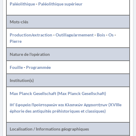
Paléolithique
-
Paléolithique supérieur
Mots-clés
Production/extraction
-
Outillage/armement
-
Bois
-
Os
-
Pierre
Nature de l'opération
Fouille
-
Programmée
Institution(s)
Max Planck Gesellschaft (Max Planck Gesellschaft)
ΙΗ' Εφορεία Προϊστορικών και Κλασικών Αρχαιοτήτων (XVIIIe
éphorie des antiquités préhistoriques et classiques)
Localisation / Informations géographiques