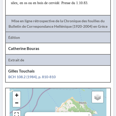
silex, en os ou en bois de cervidé. Presse du 1.10.83.
Mise en ligne rétrospective de la Chronique des fouilles du
Bulletin de Correspondance Hellénique (1920-2004) en Grèce
Édition
Catherine Bouras
Extrait de
Gilles Touchais
BCH 108.2 (1984), p. 810-810
+
−
×