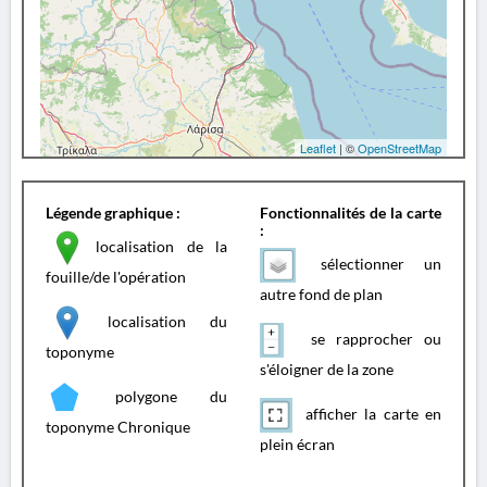
Leaflet
| ©
OpenStreetMap
Légende graphique :
Fonctionnalités de la carte
:
localisation de la
sélectionner un
fouille/de l'opération
autre fond de plan
localisation du
se rapprocher ou
toponyme
s'éloigner de la zone
polygone du
afficher la carte en
toponyme Chronique
plein écran