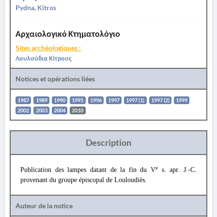
Pydna, Kitros
Αρχαιολογικό Κτηματολόγιο
Sites archéologiques :
Λουλούδια Κίτρους
Notices et opérations liées
1987
1989
1990
1995
1996
1997
1997 (1)
1997 (2)
1999
2002
2003
2004
2010
Description
e
Publication des lampes datant de la fin du V
s. apr. J.-C.
provenant du groupe épiscopal de Louloudiès.
Auteur de la notice