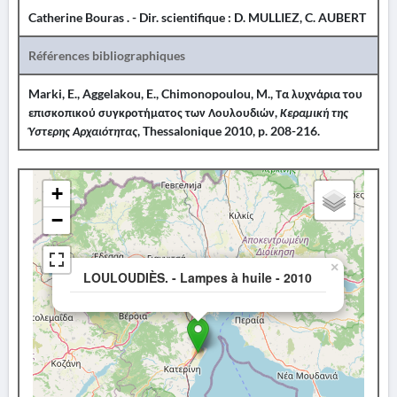
Catherine Bouras . - Dir. scientifique : D. MULLIEZ, C. AUBERT
Références bibliographiques
Marki, E., Aggelakou, E., Chimonopoulou, M., Τα λυχνάρια του
επισκοπικού συγκροτήματος των Λουλουδιών,
Κεραμική της
Ύστερης Αρχαιότητας
, Thessalonique 2010, p. 208-216.
+
−
×
LOULOUDIÈS. - Lampes à huile - 2010