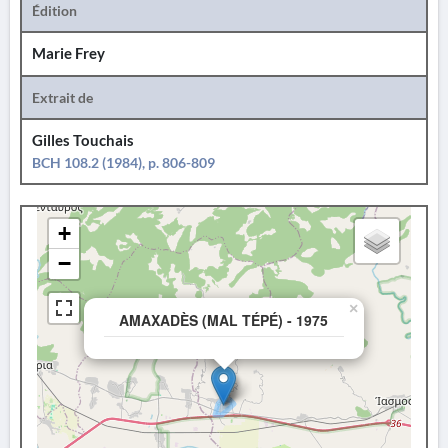
Édition
Marie Frey
Extrait de
Gilles Touchais
BCH 108.2 (1984), p. 806-809
+
−
×
AMAXADÈS (MAL TÉPÉ) - 1975