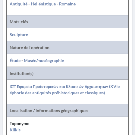
Antiquité
-
Hellénistique
-
Romaine
Mots-clés
Sculpture
Nature de l'opération
Étude
-
Musée/muséographie
Institution(s)
ΙΣΤ' Εφορεία Προϊστορικών και Κλασικών Αρχαιοτήτων (XVIe
éphorie des antiquités préhistoriques et classiques)
Localisation / Informations géographiques
Toponyme
Kilkis