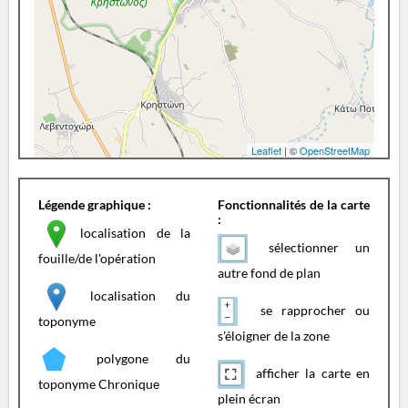
Leaflet
| ©
OpenStreetMap
Légende graphique :
Fonctionnalités de la carte
:
localisation de la
sélectionner un
fouille/de l'opération
autre fond de plan
localisation du
se rapprocher ou
toponyme
s'éloigner de la zone
polygone du
afficher la carte en
toponyme Chronique
plein écran