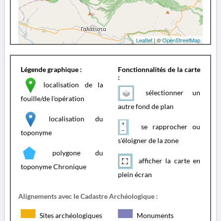
Leaflet
| ©
OpenStreetMap
Légende graphique :
Fonctionnalités de la carte
:
localisation de la
sélectionner un
fouille/de l'opération
autre fond de plan
localisation du
se rapprocher ou
toponyme
s'éloigner de la zone
polygone du
afficher la carte en
toponyme Chronique
plein écran
Alignements avec le Cadastre Archéologique :
Sites archéologiques
Monuments