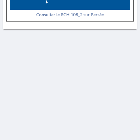
Consulter le BCH 108_2 sur Persée
AVERTISSEMENT
La Chronique des fouilles en ligne ne constitue en aucun cas une publication des
découvertes qui y sont signalées. L'EfA et la BSA ne peuvent délivrer de copie des
illustrations qui y sont reproduites et dont ils ne détiennent pas les droits.