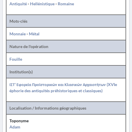
Antiquité
-
Hellénistique
-
Romaine
Mots-clés
Monnaie
-
Métal
Nature de l'opération
Fouille
Institution(s)
ΙΣΤ' Εφορεία Προϊστορικών και Κλασικών Αρχαιοτήτων (XVIe
éphorie des antiquités préhistoriques et classiques)
Localisation / Informations géographiques
Toponyme
Adam