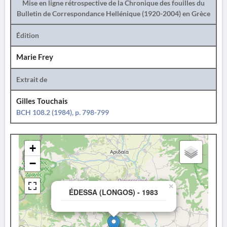
Mise en ligne rétrospective de la Chronique des fouilles du
Bulletin de Correspondance Hellénique (1920-2004) en Grèce
Édition
Marie Frey
Extrait de
Gilles Touchais
BCH 108.2 (1984), p. 798-799
+
−
×
ÉDESSA (LONGOS) - 1983