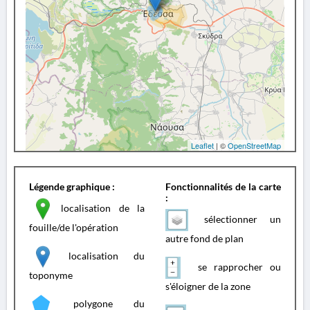
Leaflet
| ©
OpenStreetMap
Légende graphique :
Fonctionnalités de la carte
:
localisation de la
sélectionner un
fouille/de l'opération
autre fond de plan
localisation du
se rapprocher ou
toponyme
s'éloigner de la zone
polygone du