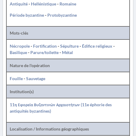
Antiquité
-
Hellénistique
-
Romaine
Période byzantine
-
Protobyzantine
Mots-clés
Nécropole
-
Fortification
-
Sépulture
-
Édifice religieux
-
Basilique
-
Parure/toilette
-
Métal
Nature de l'opération
Fouille
-
Sauvetage
Institution(s)
11η Εφορεία Βυζαντινών Αρχαιοτήτων (11e éphorie des
antiquités byzantines)
Localisation / Informations géographiques