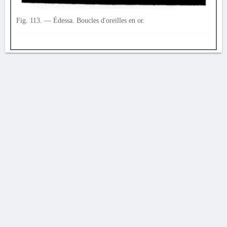
Fig. 113. — Édessa. Boucles d'oreilles en or.
AVERTISSEMENT
La Chronique des fouilles en ligne ne constitue en aucun cas une publication des
découvertes qui y sont signalées. L'EfA et la BSA ne peuvent délivrer de copie des