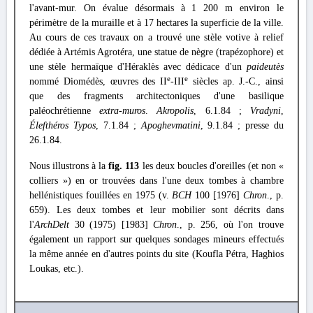
l'avant-mur. On évalue désormais à 1 200 m environ le
périmètre de la muraille et à 17 hectares la superficie de la ville.
Au cours de ces travaux on a trouvé une stèle votive à relief
dédiée à Artémis Agrotéra, une statue de nègre (trapézophore) et
une stèle hermaïque d'Héraklès avec dédicace d'un
paideutès
e
e
nommé Diomédès, œuvres des II
-III
siècles ap. J.-C., ainsi
que des fragments architectoniques d'une basilique
paléochrétienne
extra-muros
.
Akropolis
, 6.1.84 ;
Vradyni
,
Élefthéros Typos
, 7.1.84 ;
Apoghevmatini
, 9.1.84 ; presse du
26.1.84.
Nous illustrons à la
fig. 113
les deux boucles d'oreilles (et non «
colliers ») en or trouvées dans l'une deux tombes à chambre
hellénistiques fouillées en 1975 (v.
BCH
100 [1976]
Chron
., p.
659). Les deux tombes et leur mobilier sont décrits dans
l'
ArchDelt
30 (1975) [1983]
Chron
., p. 256, où l'on trouve
également un rapport sur quelques sondages mineurs effectués
la même année en d'autres points du site (Koufla Pétra, Haghios
Loukas, etc.).