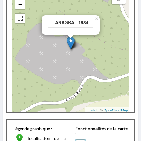
−
×
TANAGRA - 1984
Leaflet
| ©
OpenStreetMap
Légende graphique :
Fonctionnalités de la carte
:
localisation de la