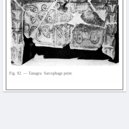
Fig. 92. — Tanagra. Sarcophage peint.