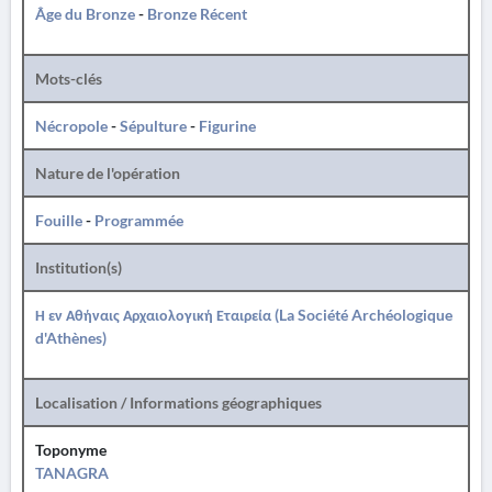
Âge du Bronze
-
Bronze Récent
Mots-clés
Nécropole
-
Sépulture
-
Figurine
Nature de l'opération
Fouille
-
Programmée
Institution(s)
Η εν Αθήναις Αρχαιολογική Εταιρεία (La Société Archéologique
d'Athènes)
Localisation / Informations géographiques
Toponyme
TANAGRA