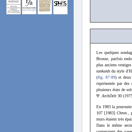
Les quelques sondag
Bronze, parfois end
plus anciens vestiges
tankards
du style d'H
(
fig. 87
-89
) et deux
représentée par des 
plusieurs états de so
Ψ.
ArchDelt
30 (1975
En 1983 la poursuite
107 [1983]
Chron
., 
murs étaient très épa
Dans le même secteu
contenaient des vases