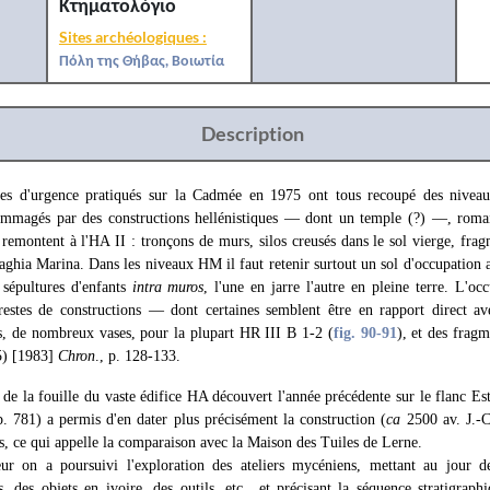
Κτηματολόγιο
Sites archéologiques :
Πόλη της Θήβας, Βοιωτία
Description
es d'urgence pratiqués sur la Cadmée en 1975 ont tous recoupé des niveaux
ommagés par des constructions hellénistiques — dont un temple (?) —, roma
 remontent à l'ΗΑ II : tronçons de murs, silos creusés dans le sol vierge, frag
aghia Marina. Dans les niveaux HM il faut retenir surtout un sol d'occupation 
 sépultures d'enfants
intra muros
, l'une en jarre l'autre en pleine terre. L'o
restes de constructions — dont certaines semblent être en rapport direct a
ls, de nombreux vases, pour la plupart HR III Β 1-2 (
fig. 90
-91
), et des fragm
) [1983]
Chron
., p. 128-133.
 de la fouille du vaste édifice HA découvert l'année précédente sur le flanc E
p. 781) a permis d'en dater plus précisément la construction (
ca
2500 av. J.-C
is, ce qui appelle la comparaison avec la Maison des Tuiles de Lerne.
r on a poursuivi l'exploration des ateliers mycéniens, mettant au jour de
, des objets en ivoire, des outils, etc., et précisant la séquence stratigraph