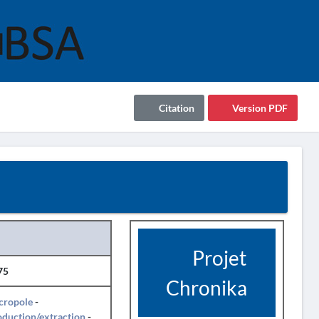
Citation
Version PDF
Projet
75
Chronika
cropole
-
duction/extraction
-