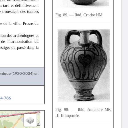
us tard et définitivement
e trouvaient des tombes
Fig. 89. — Ibid. Cruche HM
 de la ville. Presse du
tion des archéologues et
 de l'harmonisation du
stiges du passé dans la
lénique (1920-2004) en
84-786
Fig. 90. — Ibid. Amphore MR
III Β importée.