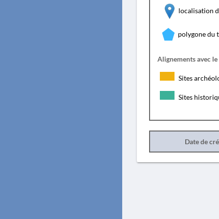
localisation
polygone du 
Alignements avec le
Sites archéol
Sites histori
Date de cr