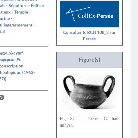
ais
-
Sépulture
-
Édifice
igieux
-
Temple
-
urine
-
tillage/armement
-
tal
Consulter le BCH 108_2 sur
Persée
Αρχαιολογική
Figure(s)
ιφέρεια (9e
conscription
héologique (1963-
7))
75
Fig. 87. — Thèbes. Canthare
minyen.