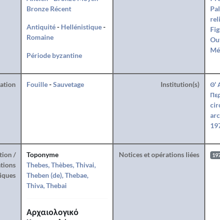
Bronze Récent
Pal
rel
Antiquité
-
Hellénistique
-
Fig
Romaine
Ou
Mé
Période byzantine
ration
Fouille
-
Sauvetage
Institution(s)
Θ' 
Περ
cir
arc
197
tion /
Toponyme
Notices et opérations liées
19
tions
Thebes, Thèbes, Thivai,
iques
Theben (de), Thebae,
Thiva, Thebai
Αρχαιολογικό