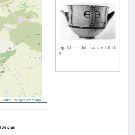
Fig. 91. — Ibid. Cratère HR III
B.
Leaflet
| ©
OpenStreetMap
d de plan