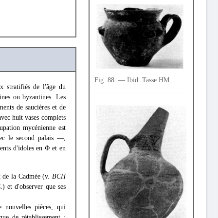
Fig. 88. — Ibid. Tasse HM
 stratifiés de l'âge du
ines ou byzantines. Les
ments de saucières et de
avec huit vases complets
ccupation mycénienne est
vec le second palais —,
ents d'idoles en Φ et en
st de la Cadmée (v.
BCH
.) et d'observer que ses
 nouvelles pièces, qui
ique de rétablissement :