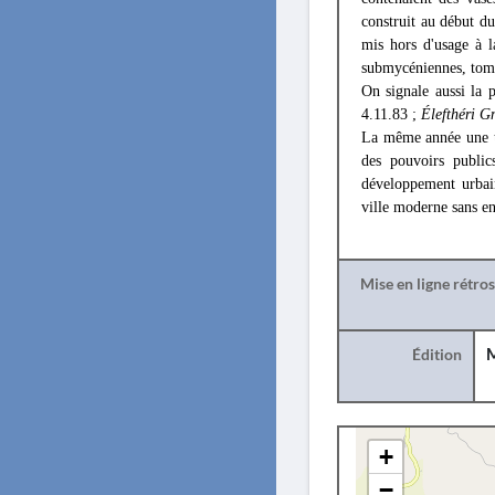
construit au début d
mis hors d'usage à l
submycéniennes, tombe
On signale aussi la 
4.11.83 ;
Élefthéri G
La même année une tab
des pouvoirs publi
développement urbain
ville moderne sans en
Mise en ligne rétro
Édition
M
+
−