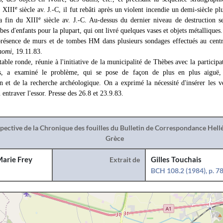
e
u XIII
siècle av. J.-C, il fut rebâti après un violent incendie un demi-siècle pl
e
a fin du XIII
siècle av. J.-C. Au-dessus du dernier niveau de destruction s
s d'enfants pour la plupart, qui ont livré quelques vases et objets métalliques.
présence de murs et de tombes HM dans plusieurs sondages effectués au centre
nomi
, 19.11.83.
le ronde, réunie à l'initiative de la municipalité de Thèbes avec la participa
cs, a examiné le problème, qui se pose de façon de plus en plus aiguë,
 et de la recherche archéologique. On a exprimé la nécessité d'insérer les ve
 entraver l'essor. Presse des 26.8 et 23.9.83.
spective de la Chronique des fouilles du Bulletin de Correspondance Hel
Grèce
arie Frey
Extrait de
Gilles Touchais
BCH 108.2 (1984), p. 7