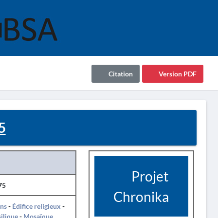
Citation
Version PDF
5
Projet
75
Chronika
ins
-
Édifice religieux
-
ilique
-
Mosaïque