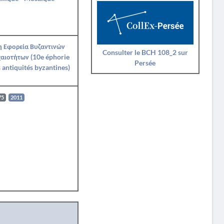
η Εφορεία Βυζαντινών
Consulter le BCH 108_2 sur
αιοτήτων (10e éphorie
Persée
 antiquités byzantines)
75
2011