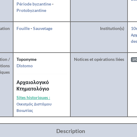
Période byzantine
-
Protobyzantine
ration
Fouille
-
Sauvetage
Institution(s)
10
Αρχ
des
tion /
Toponyme
Notices et opérations liées
19
tions
Distomo
iques
Αρχαιολογικό
Κτηματολόγιο
Sites historiques :
Οικισμός Διστόμου
Βοιωτίας
Description