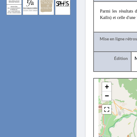
Parmi les résultats 
Kaïlis) et celle d'un
Mise en ligne rétro
Édition
M
+
−