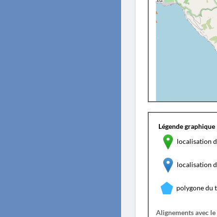
Légende graphique 
localisation d
localisation
polygone du 
Alignements avec le