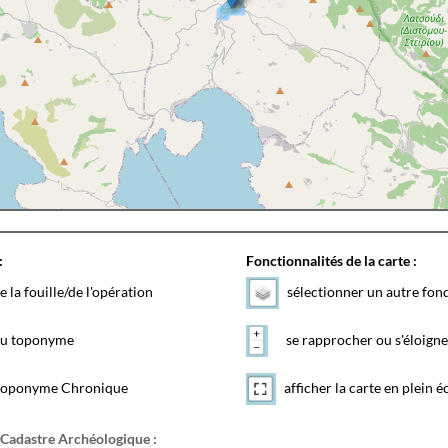
:
Fonctionnalités de la carte :
e la fouille/de l'opération
sélectionner un autre fon
 du toponyme
se rapprocher ou s'éloigne
toponyme Chronique
afficher la carte en plein é
 Cadastre Archéologique :