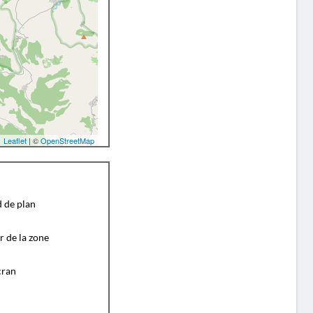
Leaflet
| ©
OpenStreetMap
d de plan
r de la zone
cran