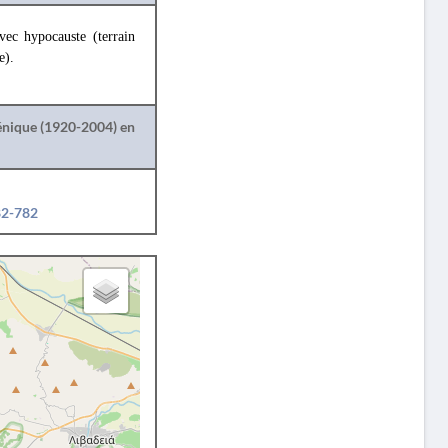
vec hypocauste (terrain
e).
lénique (1920-2004) en
82-782