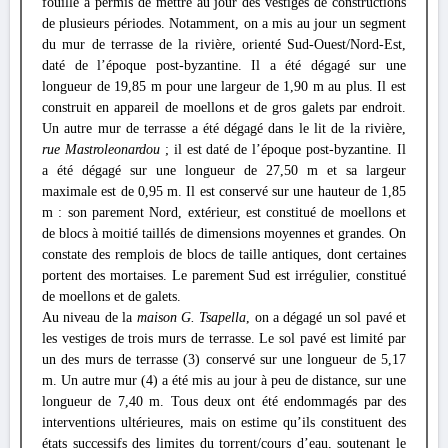
fouille a permis de mettre au jour des vestiges de constructions
de plusieurs périodes. Notamment, on a mis au jour un segment
du mur de terrasse de la rivière, orienté Sud-Ouest/Nord-Est,
daté de l’époque post-byzantine. Il a été dégagé sur une
longueur de 19,85 m pour une largeur de 1,90 m au plus. Il est
construit en appareil de moellons et de gros galets par endroit.
Un autre mur de terrasse a été dégagé dans le lit de la rivière,
rue Mastroleonardou
; il est daté de l’époque post-byzantine. Il
a été dégagé sur une longueur de 27,50 m et sa largeur
maximale est de 0,95 m. Il est conservé sur une hauteur de 1,85
m : son parement Nord, extérieur, est constitué de moellons et
de blocs à moitié taillés de dimensions moyennes et grandes. On
constate des remplois de blocs de taille antiques, dont certaines
portent des mortaises. Le parement Sud est irrégulier, constitué
de moellons et de galets.
Au niveau de la
maison G. Tsapella
, on a dégagé un sol pavé et
les vestiges de trois murs de terrasse. Le sol pavé est limité par
un des murs de terrasse (3) conservé sur une longueur de 5,17
m. Un autre mur (4) a été mis au jour à peu de distance, sur une
longueur de 7,40 m. Tous deux ont été endommagés par des
interventions ultérieures, mais on estime qu’ils constituent des
états successifs des limites du torrent/cours d’eau, soutenant le