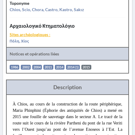
Toponyme
Chios, Scio, Chora, Castro, Kastro, Sakız
Αρχαιολογικό Κτηματολόγιο
Sites archéologiques :
Πόλη, Χίος
Notices et opérations liées
1986
2002
2004
2011
2014
2014 (1)
2015
Description
À Chios, au cours de la construction de la route périphérique,
Maria Phinphini (Éphorie des antiquités de Chios) a mené en
2015 une fouille de sauvetage dans le secteur A. Le tracé de la
route suit le cours de la rivière Partheni du pont de la rue Veriti
vers l’Ouest jusqu’au pont de l’avenue Enoseos à l’Est. La