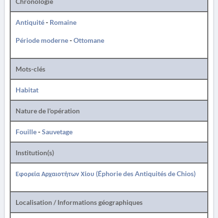
Chronologie
Antiquité
-
Romaine
Période moderne
-
Ottomane
Mots-clés
Habitat
Nature de l'opération
Fouille
-
Sauvetage
Institution(s)
Εφορεία Αρχαιοτήτων Χίου (Éphorie des Antiquités de Chios)
Localisation / Informations géographiques