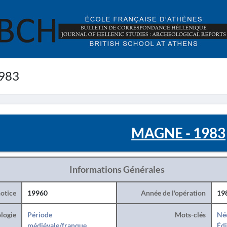
983
MAGNE - 1983
Informations Générales
otice
19960
Année de l'opération
19
logie
Période
Mots-clés
Né
médiévale/franque
Édi