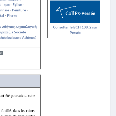
ilique
-
Église
-
nnaie
-
Peinture
-
tal
-
Pierre
ν Αθήναις Αρχαιολογική
Consulter le BCH 108_2 sur
ιρεία (La Société
Persée
héologique d'Athènes)
83
nt été poursuivis, cette
fouillé, dans les ruines