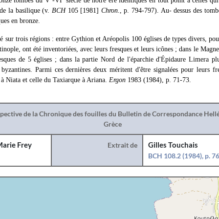
 onze tombes du V
-VI
siècle de notre ère identiques en tout point à celles qu
 de la basilique (v.
BCH
105 [1981]
Chron
., p. 794-797). Au- dessus des tomb
ues en bronze.
é sur trois régions : entre Gythion et Aréopolis 100 églises de types divers, pou
tinople, ont été inventoriées, avec leurs fresques et leurs icônes ; dans le Mag
resques de 5 églises ; dans la partie Nord de l'éparchie d'Épidaure Limera pl
t byzantines. Parmi ces dernières deux méritent d'être signalées pour leurs f
s à Niata et celle du Taxiarque à Ariana.
Ergon
1983 (1984), p. 71-73.
spective de la Chronique des fouilles du Bulletin de Correspondance Hel
Grèce
arie Frey
Extrait de
Gilles Touchais
BCH 108.2 (1984), p. 7