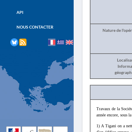
API
NOUS CONTACTER
Nature de l'opé
Localisa
Informa
géograph
Travaux de la Sociét
année encore, sous la
1) A Tigani on a nett