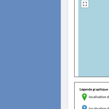
Légende graphique 
localisation d
localisation