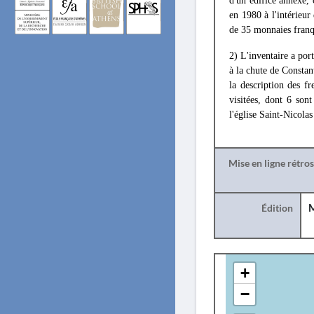
d'un édifice annexe,
en 1980 à l'intérieur
de 35 monnaies franq
2) L'inventaire a port
à la chute de Constan
la description des f
visitées, dont 6 son
l'église Saint-Nicola
Mise en ligne rétro
Édition
M
+
−