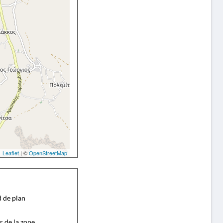
Leaflet
| ©
OpenStreetMap
d de plan
r de la zone