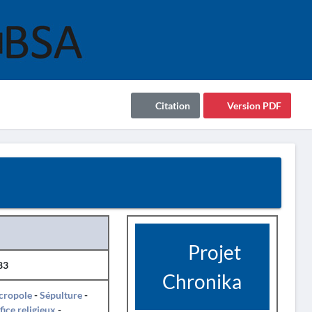
Citation
Version PDF
Projet
83
Chronika
cropole
-
Sépulture
-
fice religieux
-