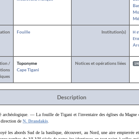
Bas
Mo
Mé
ration
Fouille
Institution(s)
Η ε
Ετα
Arc
tion /
Toponyme
Notices et opérations liées
19
tions
Cape Tigani
iques
Description
é archéologique. — La fouille de Tigani et l'inventaire des églises du Magne o
 direction de
N. Drandakis
.
oyé les abords Sud de la basilique, découvert, au Nord, une aire empierrée et 
e
e