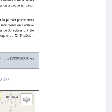
i avaient été découvertes
es on a trouvé un trésor
r la plupart postérieures
ne méridional on a achevé
us de 30 églises ont été
e
resques du XIII
siècle :
lénique (1920-2004) en
63-765