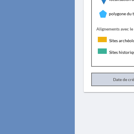
polygone du 
Alignements avec le
Sites archéol
Sites histori
Date de cr