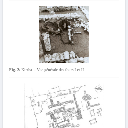
Fig. 2/
Kirrha. - Vue générale des fours I et II.