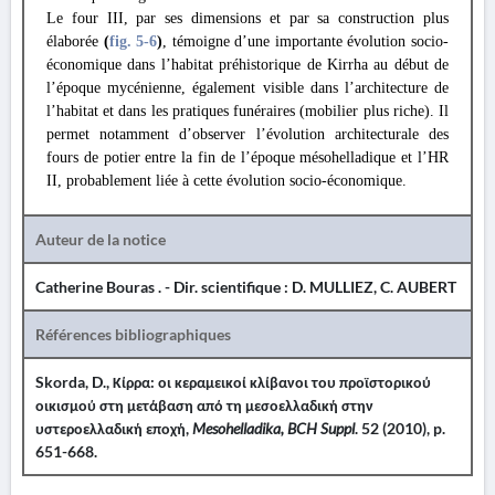
Le four III, par ses dimensions et par sa construction plus
élaborée
(
fig. 5
-6
)
, témoigne d’une importante évolution socio-
économique dans l’habitat préhistorique de Kirrha au début de
l’époque mycénienne, également visible dans l’architecture de
l’habitat et dans les pratiques funéraires (mobilier plus riche). Il
permet notamment d’observer l’évolution architecturale des
fours de potier entre la fin de l’époque mésohelladique et l’HR
II, probablement liée à cette évolution socio-économique.
Auteur de la notice
Catherine Bouras . - Dir. scientifique : D. MULLIEZ, C. AUBERT
Références bibliographiques
Skorda, D., Κίρρα: οι κεραμεικοί κλίβανοι του προϊστορικού
οικισμού στη μετάβαση από τη μεσοελλαδική στην
υστεροελλαδική εποχή,
Mesohelladika
, BCH
Suppl
. 52 (2010), p.
651-668.