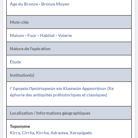
Âge du Bronze
-
Bronze Moyen
Mots-clés
Maison
-
Four
-
Habitat
-
Voierie
Nature de l'opération
Étude
Institution(s)
Ι' Εφορεία Προϊστορικών και Κλασικών Αρχαιοτήτων (Xe
éphorie des antiquités préhistoriques et classiques)
Localisation / Informations géographiques
Toponyme
Kirra, Cirrha, Kirrha, Adrastea, Xeropigado