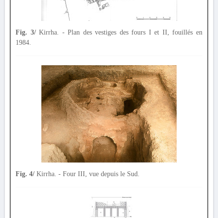
Fig. 3/
Kirrha. - Plan des vestiges des fours I et II, fouillés en
1984.
Fig. 4/
Kirrha. - Four III, vue depuis le Sud.