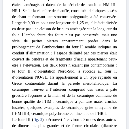
étaient aménagés et datent de la période de transition HM III-
HR I. Seule la chambre de chauffe, constituée de briques posées
de chant et formant une structure polygonale, a été conservée.
Large de 0,90 m pour une longueur de 1,25 m, elle était divisée
en deux par une cloison de briques aménagée sur la longueur du
four. L’embouchure des fours n’est pas conservée, mais une
série de petites pierres apparemment posées dans le
prolongement de l’embouchure du four II semble indiquer un
conduit d’alimentation ; l’espace délimité par ces pierres était
couvert de cendres et de fragments d’argile appartenant peut-
être à l’élévation. Les deux fours n’étaient pas contemporains :
le four II, d’orientation Nord-Sud, a succédé au four I,
d’orientation NO-SE. Ils appartiennent à un type répandu en
Grèce continentale durant la période mésohelladique. La
céramique trouvée à l’intérieur comprend des vases à pâte
grossière façonnés à la main et de la céramique commune de
bonne qualité de l’HM : céramique à peinture mate, cruches
lustrées, quelques exemples de céramique grise minyenne de
l’HM IIIB, céramique polychrome continentale de l’HR I.
Le four III
(
fig. 3
)
, découvert à environ 20 m des deux autres,
de dimensions plus grandes et de forme circulaire (diamètre