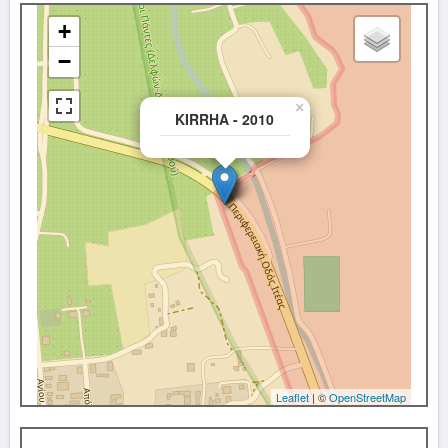
+
−
×
KIRRHA - 2010
Leaflet
| ©
OpenStreetMap