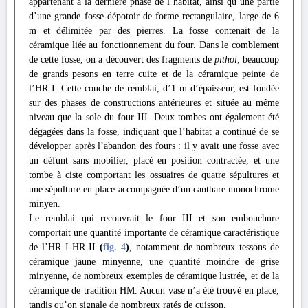
appartenant à la dernière phase de l’habitat, ainsi qu’une partie
d’une grande fosse-dépotoir de forme rectangulaire, large de 6
m et délimitée par des pierres. La fosse contenait de la
céramique liée au fonctionnement du four. Dans le comblement
de cette fosse, on a découvert des fragments de
pithoi
, beaucoup
de grands pesons en terre cuite et de la céramique peinte de
l’HR I. Cette couche de remblai, d’1 m d’épaisseur, est fondée
sur des phases de constructions antérieures et située au même
niveau que la sole du four III. Deux tombes ont également été
dégagées dans la fosse, indiquant que l’habitat a continué de se
développer après l’abandon des fours : il y avait une fosse avec
un défunt sans mobilier, placé en position contractée, et une
tombe à ciste comportant les ossuaires de quatre sépultures et
une sépulture en place accompagnée d’un canthare monochrome
minyen.
Le remblai qui recouvrait le four III et son embouchure
comportait une quantité importante de céramique caractéristique
de l’HR I-HR II
(
fig. 4
)
, notamment de nombreux tessons de
céramique jaune minyenne, une quantité moindre de grise
minyenne, de nombreux exemples de céramique lustrée, et de la
céramique de tradition HM. Aucun vase n’a été trouvé en place,
tandis qu’on signale de nombreux ratés de cuisson.