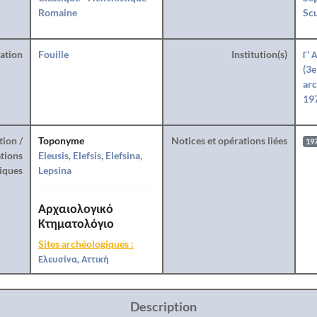
Romaine
Sc
ration
Fouille
Institution(s)
Γ' 
(3e
arc
197
tion /
Toponyme
Notices et opérations liées
19
tions
Eleusis, Elefsis, Elefsina,
iques
Lepsina
Αρχαιολογικό
Κτηματολόγιο
Sites archéologiques :
Ελευσίνα, Αττική
Description