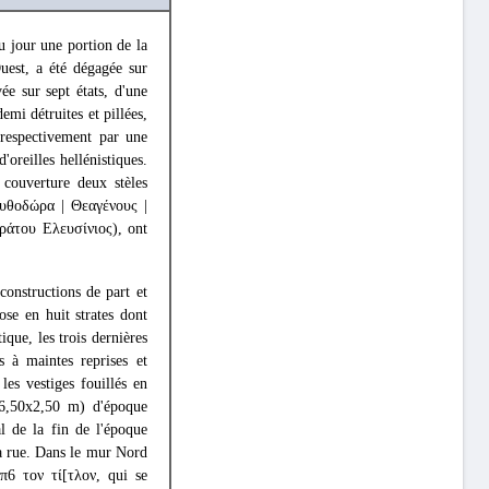
u jour une portion de la
uest, a été dégagée sur
e sur sept états, d'une
emi détruites et pillées,
s respectivement par une
d'oreilles hellénistiques.
couverture deux stèles
Πυθοδώρα | Θεαγένους |
τράτου Ελευσίνιος), ont
constructions de part et
se en huit strates dont
ique, les trois dernières
s à maintes reprises et
es vestiges fouillés en
 (6,50x2,50 m) d'époque
l de la fin de l'époque
la rue. Dans le mur Nord
ύπ6 τον τί[τλον, qui se