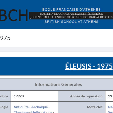
1975
ÉLEUSIS - 1975
Informations Générales
otice
19920
Année de l'opération
19
logie
Antiquité
-
Archaïque
-
Mots-clés
Né
Classique
-
Hellénistique
-
Sé