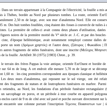
 Dans un terrain appartenant à la Compagnie de l'électricité, la fouille a mis a
sis à Thèbes, bordée au Nord par plusieurs tombes. La route, orientée Est/O
seulement 2,50 m de large, avec son mur d'analemma Nord. Elle est conservé
85 m. Des huit tombes fouillées, cinq étaient des fosses à couvercle de tuiles à d
 cistes. La première de celles-ci avait connu deux phases d'utilisation, datée
e
à figures noires de la première moitié du V
siècle av. J.-C. et par des boucles 
ciste, d'époque hellénistique, avait notamment remployé comme dalles de 
ne porte un nom (Δρόμων χρηστός) et l'autre deux, (Σάτυρος | Φωκιάδου | 
rs autres fragments de stèles funéraires, dont une inscrite (Μείλιχος Μνησισ
 de la fouille.
ArchDelt
30 (1975) [1983]
Chron
., p. 39.
 terrain des frères Pappas la voie antique, orientée Est/Ouest et bordée de 
lée sur 64 m de long. A cet endroit elle mesure 5,70 m de large et se décompo
eint 1,60 m : les cinq premières correspondent aux époques classique et hellénist
 Les deux murs d'analemma, qui reposent sur le sol vierge, ont été refait
t des fragments de statues et de loutrophores funéraires en marbre. Parmi l
n retiendra, au Nord, les fondations d'un péribole funéraire rectangulaire
it un sarcophage en poros, et un péribole à mur courbe en appareil polygona
n enclos carré de 9 m de côté avec sol pavé et porche ouvrant directement sur 
vait encastrée une colonne portant l'inscription Τέμενος Ποαανιστων των | 