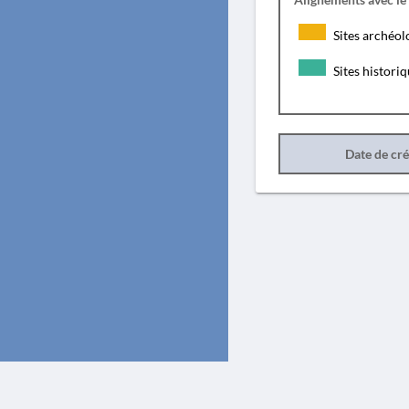
Sites archéol
Sites histori
Date de cr