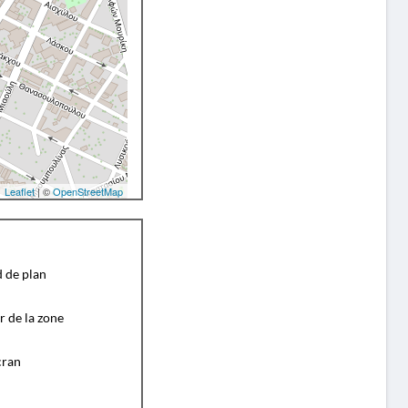
Leaflet
| ©
OpenStreetMap
d de plan
r de la zone
cran