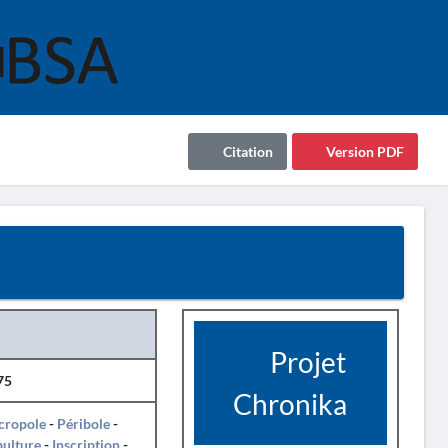
Citation
Version PDF
Projet
75
Chronika
cropole
-
Péribole
-
pulture
-
Inscription
-