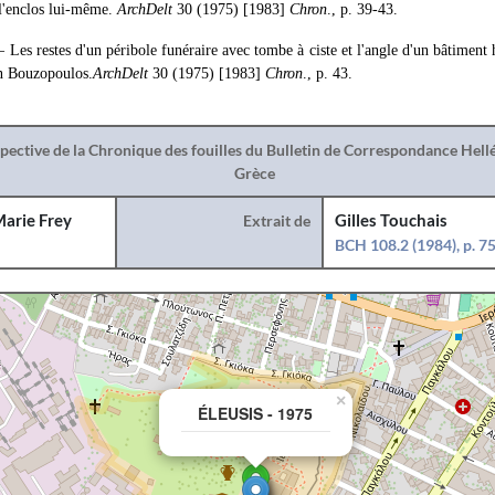
 l'enclos lui-même.
ArchDelt
30 (1975) [1983]
Chron
., p. 39-43.
 Les restes d'un péribole funéraire avec tombe à ciste et l'angle d'un bâtiment 
in Bouzopoulos.
ArchDelt
30 (1975) [1983]
Chron
., p. 43.
spective de la Chronique des fouilles du Bulletin de Correspondance Hel
Grèce
arie Frey
Extrait de
Gilles Touchais
BCH 108.2 (1984), p. 7
×
ÉLEUSIS - 1975