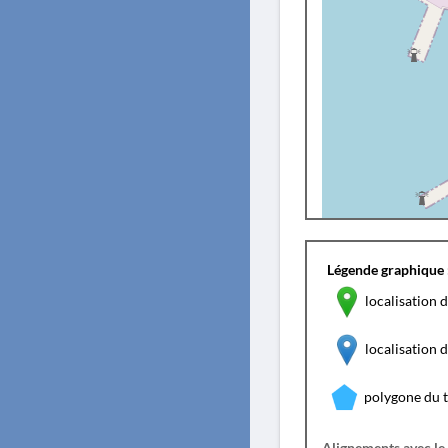
Légende graphique 
localisation d
localisation
polygone du 
Alignements avec le