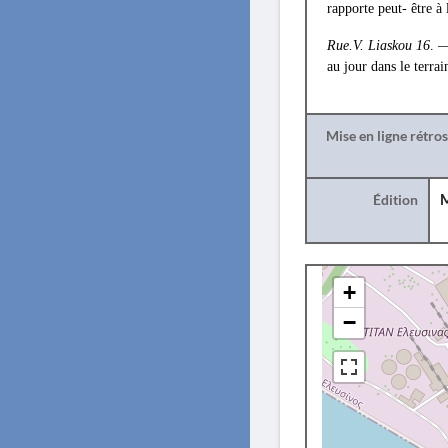
rapporte peut- être à
Rue.V. Liaskou 16
. —
au jour dans le terra
Mise en ligne rétro
Édition
M
+
−