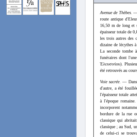
Avenue de Thèbes
. —
route antique d'Eleu
16,50 m de long et 
épaisseur totale de 0,
les trois autres des
dizaine de lécythes 
La seconde tombe à 
funéraires dont l'u
Έλευσινίου). Plusieu
été retrouvés au cours
Voie sacrée.
— Dans le
d'autre, a été fouil
l'épaisseur totale att
à l'époque romaine.
incorporent notammen
bordure de la rue o
classique qui abrita
classique ; au Sud, u
de celui-ci se trou