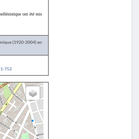
hellénistique ont été mis
lénique (1920-2004) en
51-752