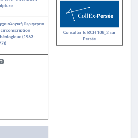
ulpture
Αρχαιολογική Περιφέρεια
 circonscription
Consulter le BCH 108_2 sur
héologique (1963-
Persée
7))
75