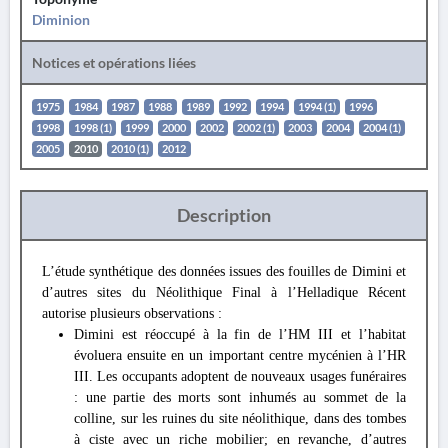
Diminion
Notices et opérations liées
1975
1984
1987
1988
1989
1992
1994
1994 (1)
1996
1998
1998 (1)
1999
2000
2002
2002 (1)
2003
2004
2004 (1)
2005
2010
2010 (1)
2012
Description
L’étude synthétique des données issues des fouilles de Dimini et
d’autres sites du Néolithique Final à l’Helladique Récent
autorise plusieurs observations :
Dimini est réoccupé à la fin de l’HM III et l’habitat
évoluera ensuite en un important centre mycénien à l’HR
III. Les occupants adoptent de nouveaux usages funéraires
: une partie des morts sont inhumés au sommet de la
colline, sur les ruines du site néolithique, dans des tombes
à ciste avec un riche mobilier; en revanche, d’autres