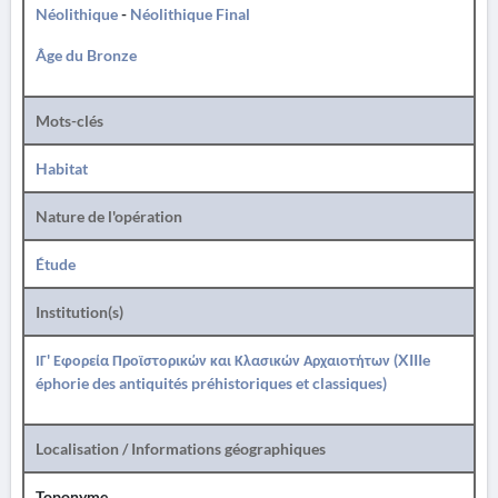
Néolithique
-
Néolithique Final
Âge du Bronze
Mots-clés
Habitat
Nature de l'opération
Étude
Institution(s)
ΙΓ' Εφορεία Προϊστορικών και Κλασικών Αρχαιοτήτων (XIIIe
éphorie des antiquités préhistoriques et classiques)
Localisation / Informations géographiques
Toponyme