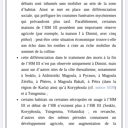
défunts sont inhumés sans mobilier au sein de la zone
d’habitat. Ainsi se met en place une différenciation
sociale, qui préfigure les coutumes funéraires mycéniennes
qui prévaudront plus tard. Parallèlement, certaines
maisons de l’HM III possèdent une importante réserve
agricole (par exemple, la maison I à Dimini, avec cinq
pithoi
) : peut-être cette situation économique trouve-t-elle
son écho dans les tombes à ciste au riche mobilier du
sommet de la colline.
cette différenciation dans le traitement des morts à la fin
de l’HM III n’est pas observée uniquement à Dimini, mais
aussi sur d’autres sites de la côte thessalienne, notamment
à Sesklo, à Aïdiniotiki Magoula, à Pyrasos, à Magoula
Zérélia, à Phères, à Magoula Bakali, à Pétra (dans la
région de Karla) ainsi qu’à Koryphoula (cf.
notice 1039
)
et à Tsingenina ;
certains habitats ou certaines nécropoles en usage à l’HM
III et début de l’HR n’existent plus à l’HR III (Sesklo,
Koryphoula, Tsingenina, Vélanidia) ; en revanche,
d’autres sites des mêmes périodes connaissent un
développement agricole, une augmentation de la