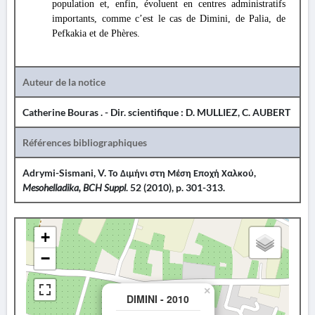
population et, enfin, évoluent en centres administratifs
importants, comme c’est le cas de Dimini, de Palia, de
Pefkakia et de Phères.
Auteur de la notice
Catherine Bouras . - Dir. scientifique : D. MULLIEZ, C. AUBERT
Références bibliographiques
Adrymi-Sismani, V. Το Διμήνι στη Μέση Εποχή Χαλκού,
Mesohelladika, BCH Suppl
. 52 (2010), p. 301-313.
+
−
×
DIMINI - 2010