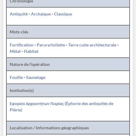
Chronologie
Antiquité
-
Archaïque
-
Classique
Mots-clés
Fortification
-
Parure/toilette
-
Terre cuite architecturale
-
Métal
-
Habitat
Nature de l'opération
Fouille
-
Sauvetage
Institution(s)
Εφορεία Αρχαιοτήτων Πιερίας (Éphorie des antiquités de
Piérie)
Localisation / Informations géographiques