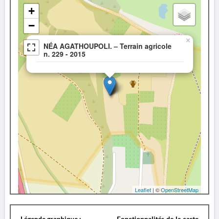
+
−
×
NÉA AGATHOUPOLI. – Terrain agricole
n. 229 - 2015
Leaflet
| ©
OpenStreetMap
Légende graphique :
Fonctionnalités de la carte