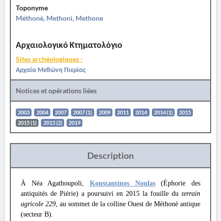
Toponyme
Méthonè, Methoni, Methone
Αρχαιολογικό Κτηματολόγιο
Sites archéologiques :
Αρχαία Μεθώνη Πιερίας
Notices et opérations liées
2003
2004
2007
2007 (1)
2009
2011
2014
2014 (1)
2015
2015 (1)
2015 (2)
2019
Description
À Néa Agathoupoli,
Konstantinos Noulas
(Éphorie des
antiquités de Piérie) a poursuivi en 2015 la fouille du
terrain
agricole 229
, au sommet de la colline Ouest de Méthonè antique
(secteur B).