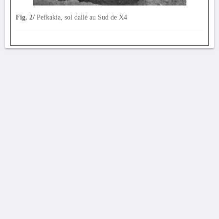
Fig. 2/
Pefkakia, sol dallé au Sud de X4
AVERTISSEMENT
La Chronique des fouilles en ligne ne constitue en aucun cas une publication des
découvertes qui y sont signalées. L'EfA et la BSA ne peuvent délivrer de copie des