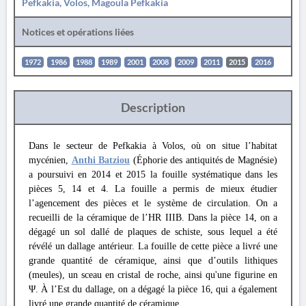
Pefkakia, Volos, Magoula Pefkakia
Notices et opérations liées
1972
1986
1988
1989
2001
2008
2009
2011
2015
2016
Description
Dans le secteur de Pefkakia à Volos, où on situe l’habitat
mycénien,
Anthi Batziou
(Éphorie des antiquités de Magnésie)
a poursuivi en 2014 et 2015 la fouille systématique dans les
pièces 5, 14 et 4. La fouille a permis de mieux étudier
l’agencement des pièces et le système de circulation. On a
recueilli de la céramique de l’HR IIIB. Dans la pièce 14, on a
dégagé un sol dallé de plaques de schiste, sous lequel a été
révélé un dallage antérieur. La fouille de cette pièce a livré une
grande quantité de céramique, ainsi que d’outils lithiques
(meules), un sceau en cristal de roche, ainsi qu'une figurine en
Ψ. À l’Est du dallage, on a dégagé la pièce 16, qui a également
livré une grande quantité de céramique.