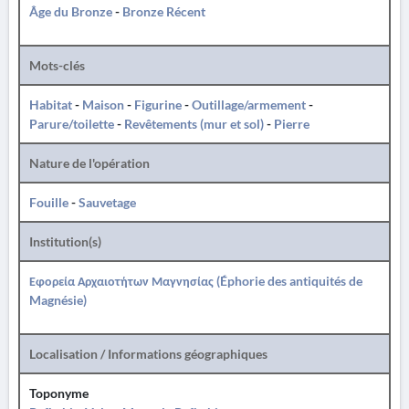
Âge du Bronze
-
Bronze Récent
Mots-clés
Habitat
-
Maison
-
Figurine
-
Outillage/armement
-
Parure/toilette
-
Revêtements (mur et sol)
-
Pierre
Nature de l'opération
Fouille
-
Sauvetage
Institution(s)
Εφορεία Αρχαιοτήτων Μαγνησίας (Éphorie des antiquités de
Magnésie)
Localisation / Informations géographiques
Toponyme