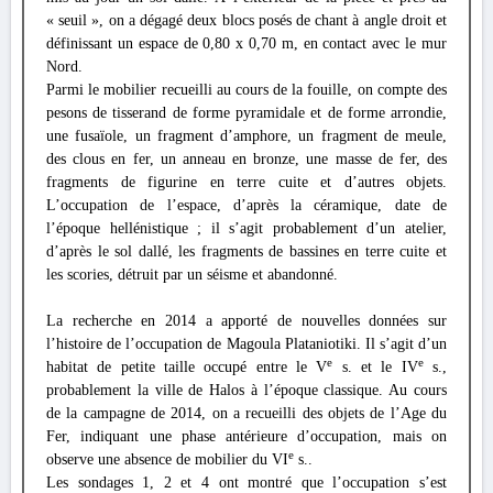
« seuil », on a dégagé deux blocs posés de chant à angle droit et
définissant un espace de 0,80 x 0,70 m, en contact avec le mur
Nord.
Parmi le mobilier recueilli au cours de la fouille, on compte des
pesons de tisserand de forme pyramidale et de forme arrondie,
une fusaïole, un fragment d’amphore, un fragment de meule,
des clous en fer, un anneau en bronze, une masse de fer, des
fragments de figurine en terre cuite et d’autres objets.
L’occupation de l’espace, d’après la céramique, date de
l’époque hellénistique ; il s’agit probablement d’un atelier,
d’après le sol dallé, les fragments de bassines en terre cuite et
les scories, détruit par un séisme et abandonné.
La recherche en 2014 a apporté de nouvelles données sur
l’histoire de l’occupation de Magoula Plataniotiki. Il s’agit d’un
e
e
habitat de petite taille occupé entre le V
s. et le IV
s.,
probablement la ville de Halos à l’époque classique. Au cours
de la campagne de 2014, on a recueilli des objets de l’Age du
Fer, indiquant une phase antérieure d’occupation, mais on
e
observe une absence de mobilier du VI
s..
Les sondages 1, 2 et 4 ont montré que l’occupation s’est