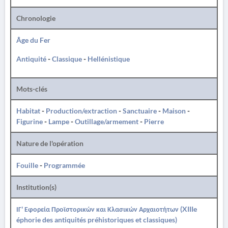
Chronologie
Âge du Fer
Antiquité
-
Classique
-
Hellénistique
Mots-clés
Habitat
-
Production/extraction
-
Sanctuaire
-
Maison
-
Figurine
-
Lampe
-
Outillage/armement
-
Pierre
Nature de l'opération
Fouille
-
Programmée
Institution(s)
ΙΓ' Εφορεία Προϊστορικών και Κλασικών Αρχαιοτήτων (XIIIe
éphorie des antiquités préhistoriques et classiques)