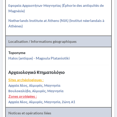
Εφορεία Αρχαιοτήτων Μαγνησίας (Éphorie des antiquités de
Magnésie)
Netherlands Institute at Athens (NIA) (Institut néerlandais à
Athènes)
Localisation / Informations géographiques
Toponyme
Halos (antique) - Magoula Plataniotiki
Αρχαιολογικό Κτηματολόγιο
Sites archéologiques :
Αρχαία Άλος, Αλμυρός, Μαγνησία
Βουλοκαλύβα, Αλμυρός, Μαγνησία
Zones protégées :
Αρχαία Άλος, Αλμυρός, Μαγνησία, Ζώνη Α1
Notices et opérations liées