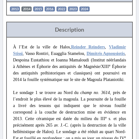
2013
2014
2015
2016
2022
2023
2024
Description
À l’Est de la ville de Halos,
Reinder Reinders
,
Vladimir
Stissi
, Vasso Rontiri, Euagglia Stamelou,
Dimitris Agnousiotis
,
Despoina Eustathiou et Ioanna Mamaloudi (Institut néérlandais
e
à Athènes et Éphorie des antiquités de Magnésie/XIII
Éphorie
des antiquités préhistoriques et classiques) ont poursuivi en
2014 la fouille systématique sur le site de Magoula Plataniotiki.
Le sondage 1 se trouve au Nord du
champ no. 3614
, près de
l’endroit le plus élevé de la magoula. La poursuite de la fouille
a livré des tessons qui indiquent que le niveau fouillé
correspond à la couche de destruction mise en évidence en
e
2013. Cette céramique est datée du milieu du III
s. et plus
précisément après 265 av. J.-C. (après la destruction de la ville
hellénistique de Halos). Le sondage a été réduit au quart Nord-
e
Est et fouillé en profondeur : on a mis au jour un niveau du IV