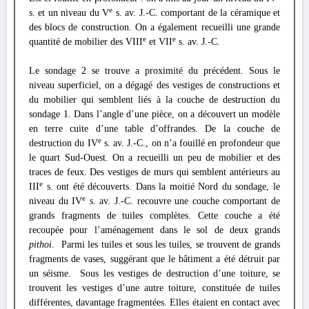
e
s. et un niveau du V
s. av. J.-C. comportant de la céramique et
des blocs de construction. On a également recueilli une grande
e
e
quantité de mobilier des VIII
et VII
s. av. J.-C.
Le sondage 2 se trouve a proximité du précédent. Sous le
niveau superficiel, on a dégagé des vestiges de constructions et
du mobilier qui semblent liés à la couche de destruction du
sondage 1. Dans l’angle d’une pièce, on a découvert un modèle
en terre cuite d’une table d’offrandes. De la couche de
e
destruction du IV
s. av. J.-C., on n’a fouillé en profondeur que
le quart Sud-Ouest. On a recueilli un peu de mobilier et des
traces de feux. Des vestiges de murs qui semblent antérieurs au
e
III
s. ont été découverts. Dans la moitié Nord du sondage, le
e
niveau du IV
s. av. J.-C. recouvre une couche comportant de
grands fragments de tuiles complètes. Cette couche a été
recoupée pour l’aménagement dans le sol de deux grands
pithoi
. Parmi les tuiles et sous les tuiles, se trouvent de grands
fragments de vases, suggérant que le bâtiment a été détruit par
un séisme. Sous les vestiges de destruction d’une toiture, se
trouvent les vestiges d’une autre toiture, constituée de tuiles
différentes, davantage fragmentées. Elles étaient en contact avec