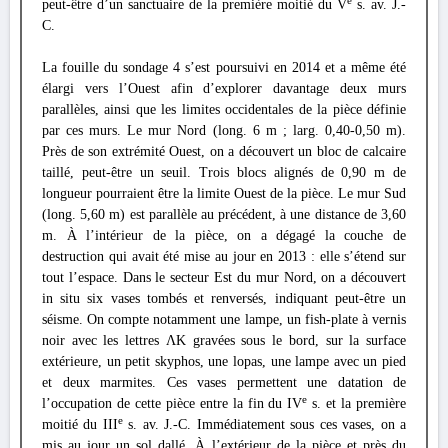
e
peut-être d’un sanctuaire de la première moitié du V
s. av. J.-
C.
La fouille du sondage 4 s’est poursuivi en 2014 et a même été
élargi vers l’Ouest afin d’explorer davantage deux murs
parallèles, ainsi que les limites occidentales de la pièce définie
par ces murs. Le mur Nord (long. 6 m ; larg. 0,40-0,50 m).
Près de son extrémité Ouest, on a découvert un bloc de calcaire
taillé, peut-être un seuil. Trois blocs alignés de 0,90 m de
longueur pourraient être la limite Ouest de la pièce. Le mur Sud
(long. 5,60 m) est parallèle au précédent, à une distance de 3,60
m. À l’intérieur de la pièce, on a dégagé la couche de
destruction qui avait été mise au jour en 2013 : elle s’étend sur
tout l’espace. Dans le secteur Est du mur Nord, on a découvert
in situ six vases tombés et renversés, indiquant peut-être un
séisme. On compte notamment une lampe, un fish-plate à vernis
noir avec les lettres ΛΚ gravées sous le bord, sur la surface
extérieure, un petit skyphos, une lopas, une lampe avec un pied
et deux marmites. Ces vases permettent une datation de
e
l’occupation de cette pièce entre la fin du IV
s. et la première
e
moitié du III
s. av. J.-C. Immédiatement sous ces vases, on a
mis au jour un sol dallé. À l’extérieur de la pièce et près du