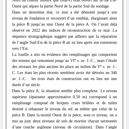
Nord du couloir montre que celui-ci était ouvert sur la rue Est-
Ouest qui sépare la partie Nord de la partie Sud du sondage.
Dans un deuxième état, ce mur a été démonté jusqu’à son
niveau de fondation et recouvert d’un remblai, élargissant ainsi
la pièce B jusqu’au mur Ouest de la pièce A. On l’avait déjà
observé en 2022 des indices de reconstruction de ce mur. La
séquence stratigraphique suggère par ailleurs que la réparation
de l’angle Sud-Est de la pièce B ait eu lieu après son extensions
vers l’Est.
La fouille a mis en évidence des remplissages qui comportent
e
des tessons qui remontent jusqu’au VI
s. av. J.-C., mais l’étude
e
des niveaux les plus anciens les place au milieu du V
s. av. J.-
C. Les états les plus récents semblent avoir été détruits en 346
av. J.-C. : les trois états de construction ont eu lieu sur une
durée d’un siècle.
Dans la pièce A, la situation semble plus complexe. Le niveau
supérieur (épaisseur approximative 0,50 m) correspond à un
remplissage composé de briques crues brûlées et de tuiles
destiné à rehausser le niveau du sol au même que celui de la
pièce B. Dans la moitié Ouest de la pièce, sous ce niveau, on a
mis au jour deux niveaux de sols de mortier chacun surmontés
d’une couche argileuse (niveau de circulation). Dans l’angle