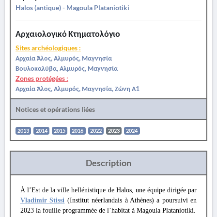
Halos (antique) - Magoula Plataniotiki
Αρχαιολογικό Κτηματολόγιο
Sites archéologiques :
Αρχαία Άλος, Αλμυρός, Μαγνησία
Βουλοκαλύβα, Αλμυρός, Μαγνησία
Zones protégées :
Αρχαία Άλος, Αλμυρός, Μαγνησία, Ζώνη Α1
Notices et opérations liées
2013
2014
2015
2016
2022
2023
2024
Description
À l’Est de la ville hellénistique de Halos, une équipe dirigée par
Vladimir Stissi
(Institut néerlandais à Athènes) a poursuivi en
2023 la fouille programmée de l’habitat à Magoula Plataniotiki.