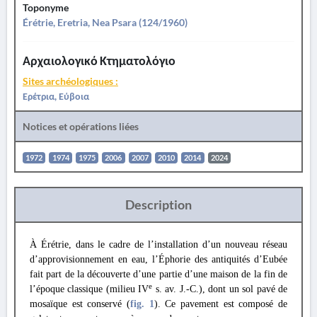
Toponyme
Érétrie, Eretria, Nea Psara (124/1960)
Αρχαιολογικό Κτηματολόγιο
Sites archéologiques :
Ερέτρια, Εύβοια
Notices et opérations liées
1972
1974
1975
2006
2007
2010
2014
2024
Description
À Érétrie, dans le cadre de l’installation d’un nouveau réseau
d’approvisionnement en eau, l’Éphorie des antiquités d’Eubée
fait part de la découverte d’une partie d’une maison de la fin de
e
l’époque classique (milieu IV
s. av. J.-C.), dont un sol pavé de
mosaïque est conservé (
fig. 1
). Ce pavement est composé de