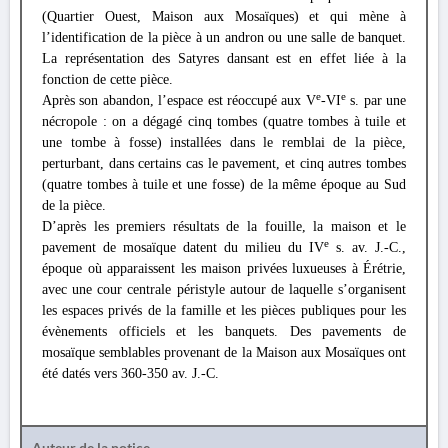
(Quartier Ouest, Maison aux Mosaïques) et qui mène à
l’identification de la pièce à un andron ou une salle de banquet.
La représentation des Satyres dansant est en effet liée à la
fonction de cette pièce.
e
e
Après son abandon, l’espace est réoccupé aux V
-VI
s. par une
nécropole : on a dégagé cinq tombes (quatre tombes à tuile et
une tombe à fosse) installées dans le remblai de la pièce,
perturbant, dans certains cas le pavement, et cinq autres tombes
(quatre tombes à tuile et une fosse) de la même époque au Sud
de la pièce.
D’après les premiers résultats de la fouille, la maison et le
e
pavement de mosaïque datent du milieu du IV
s. av. J.-C.,
époque où apparaissent les maison privées luxueuses à Érétrie,
avec une cour centrale péristyle autour de laquelle s’organisent
les espaces privés de la famille et les pièces publiques pour les
évènements officiels et les banquets. Des pavements de
mosaïque semblables provenant de la Maison aux Mosaïques ont
été datés vers 360-350 av. J.-C.
Auteur de la notice