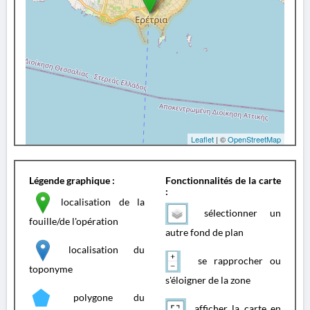
Leaflet
| ©
OpenStreetMap
Légende graphique :
Fonctionnalités de la carte
:
localisation de la
sélectionner un
fouille/de l'opération
autre fond de plan
localisation du
se rapprocher ou
toponyme
s'éloigner de la zone
polygone du
afficher la carte en