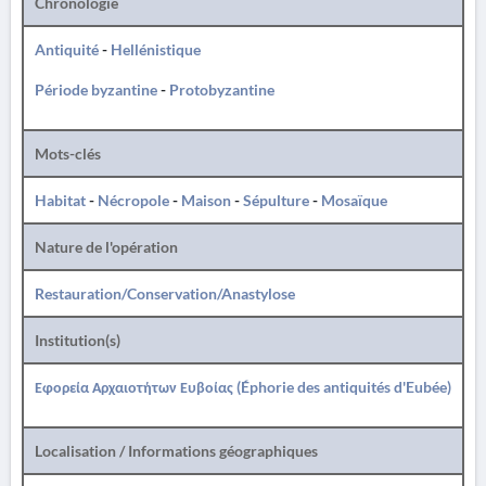
Chronologie
Antiquité
-
Hellénistique
Période byzantine
-
Protobyzantine
Mots-clés
Habitat
-
Nécropole
-
Maison
-
Sépulture
-
Mosaïque
Nature de l'opération
Restauration/Conservation/Anastylose
Institution(s)
Εφορεία Αρχαιοτήτων Ευβοίας (Éphorie des antiquités d'Eubée)
Localisation / Informations géographiques