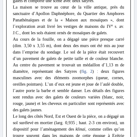
galets et comporte une scène avec deux satyres.
La maison se trouve au cœur de la ville antique, près du
sanctuaire d’Apollon Daphnéphore, du Quartier des Amphores
Panathénaïques et de la « Maison aux mosaïques », dont
e
l’exploration avait livré les vestiges de maisons du IV
s. av.
J.C., dont les sols étaient ornés de mosaïques de galets.
Au cours de la fouille, on a dégagé une pièce presque carré
(dim. 3,50 x 3,55 m), dont deux des murs ont été mis au jour
dans l’emprise du sondage. Le sol de la pièce était recouvert
d’un pavement de galets de petite taille et de couleur blanche.
Au centre du pavement se trouvait un médaillon d’1,13 m de
diamètre, représentant des Satyres (
fig. 2
) : deux figures
masculines avec des éléments zoomorphes (queue, cornes,
oreilles pointues). L’un d’eux est jeune et joue de l’aulè double,
l’autre porte la barbe et semble danser. Les détails des figures
sont rendus avec des galets de couleurs variées (blanc, noir,
rouge, jaune) et les cheveux en particulier sont représentés avec
des galets jaunes.
Le long des côtés Nord, Est et Ouest de la pièce, on a dégagé un
sol surélevé en mortier (larg. 0,935 ; haut. 2-3 cm environ), un
dispositif pour l’aménagement des
klinai
, comme celles qu’on
trouve souvent dans les maisons de cette époque à Erétrie