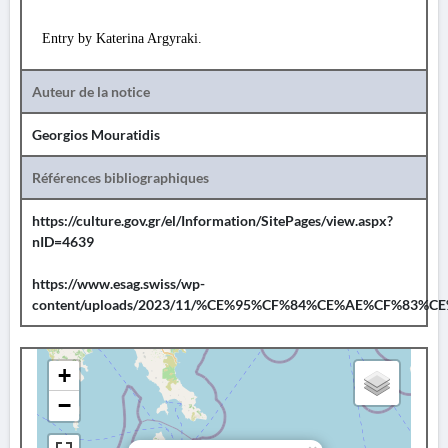
Entry by Katerina Argyraki.
Auteur de la notice
Georgios Mouratidis
Références bibliographiques
https://culture.gov.gr/el/Information/SitePages/view.aspx?
nID=4639
https://www.esag.swiss/wp-
content/uploads/2023/11/%CE%95%CF%84%CE%AE%CF%83
+
−