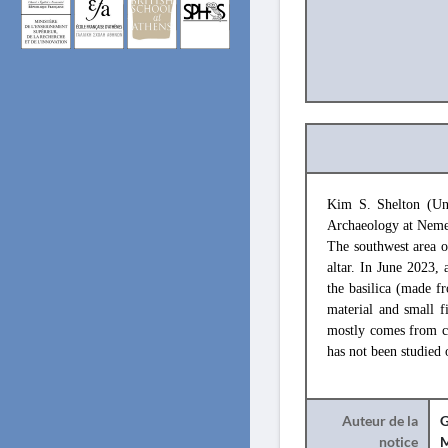
Kim S. Shelton (Uni
Archaeology at Neme
The southwest area o
altar. In June 2023, 
the basilica (made f
material and small f
mostly comes from co
has not been studied 
Auteur de la
G
notice
M