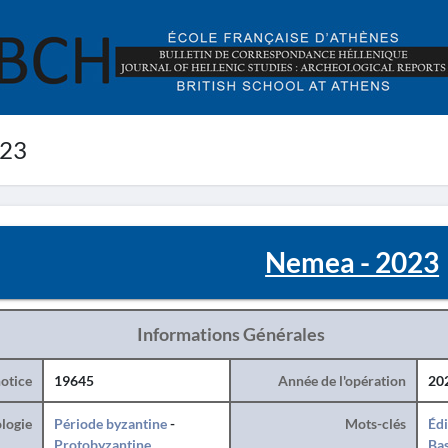
023
Nemea - 2023
Informations Générales
otice
19645
Année de l'opération
20
logie
Période byzantine
-
Mots-clés
Édi
Protobyzantine
Bas