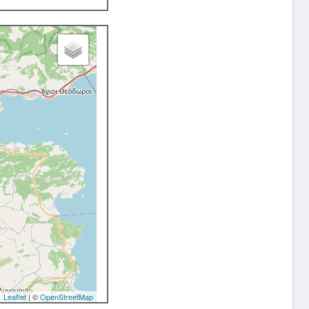
Leaflet
| ©
OpenStreetMap