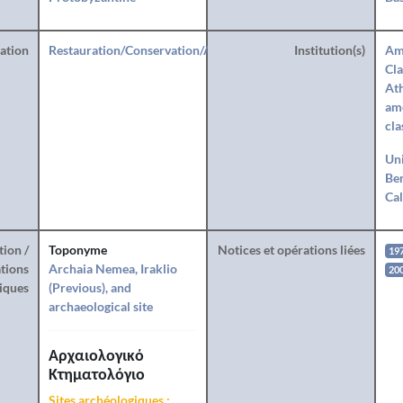
ration
Restauration/Conservation/Anastylose
Institution(s)
Am
Cla
Ath
amé
cla
Uni
Ber
Cal
tion /
Toponyme
Notices et opérations liées
19
tions
Archaia Nemea, Iraklio
20
iques
(Previous), and
archaeological site
Αρχαιολογικό
Κτηματολόγιο
Sites archéologiques :