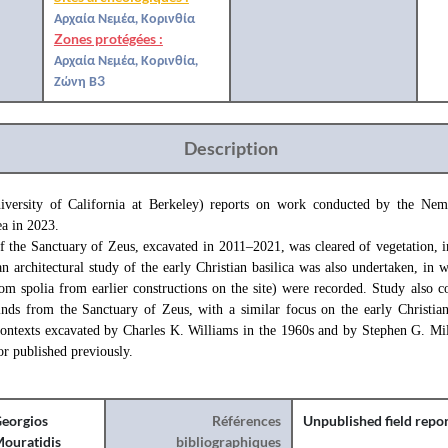
Αρχαία Νεμέα, Κορινθία
Zones protégées :
Αρχαία Νεμέα, Κορινθία,
Ζώνη Β3
Description
versity of California at Berkeley) reports on work conducted by the Neme
a in 2023.
f the Sanctuary of Zeus, excavated in 2011–2021, was cleared of vegetation, i
an architectural study of the early Christian basilica was also undertaken, in 
rom spolia from earlier constructions on the site) were recorded. Study also 
inds from the Sanctuary of Zeus, with a similar focus on the early Christian 
ntexts excavated by Charles K. Williams in the 1960s and by Stephen G. Mil
or published previously.
eorgios
Références
Unpublished field repo
ouratidis
bibliographiques