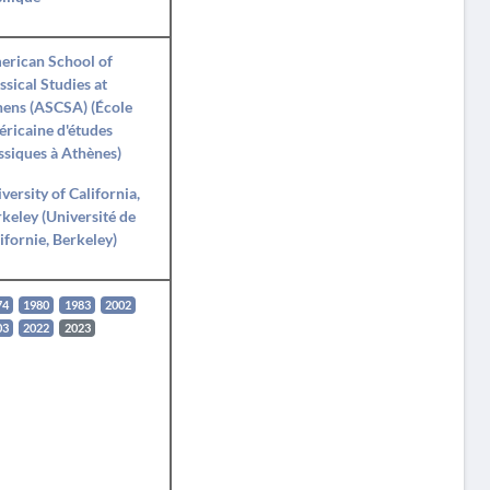
erican School of
ssical Studies at
ens (ASCSA) (École
ricaine d'études
ssiques à Athènes)
versity of California,
keley (Université de
ifornie, Berkeley)
74
1980
1983
2002
03
2022
2023