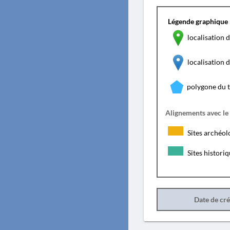
Légende graphique 
localisation d
localisation
polygone du 
Alignements avec le
Sites archéol
Sites histori
Date de cr