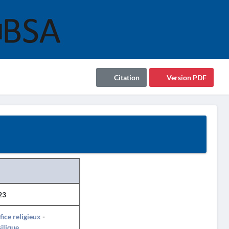
Citation
Version PDF
23
fice religieux
-
ilique