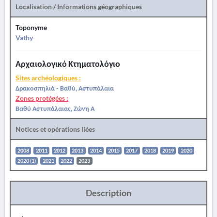
Localisation / Informations géographiques
Toponyme
Vathy
Αρχαιολογικό Κτηματολόγιο
Sites archéologiques :
Δρακοσπηλιά - Βαθύ, Αστυπάλαια
Zones protégées :
Βαθύ Αστυπάλαιας, Ζώνη Α
Notices et opérations liées
2008
2011
2012
2013
2014
2015
2017
2018
2019
2020
2020 (1)
2021
2022
2023
Description