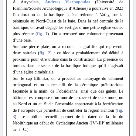
À Astypalaia,
Andreas Vlachopoulos
(Université de
Ioannina/Société Archéologique d’Athènes) a poursuivi en 2023
l’exploration de la basilique paléochrétienne à Vathy, sur la
péninsule au Nord-Ouest de la baie. Dans la nef centrale de la
basilique, on avait dégagé les vestiges d’une petite église voutée
plus récente (
fig. 1
). On a retrouvé une colonnette provenant
d’une baie.
Sur une pierre plate, on a reconnu un graffito qui représente
deux spirales (
fig. 2
) : ce bloc a probablement été débité à
proximité pour être utilisé dans la construction. La présence de
tombes dans le secteur de la basilique indique qu’il s’agissait
d’une église cimétériale.
Sur le cap Elliniko, on a procédé au nettoyage du bâtiment
orthogonal et on a recueilli de la céramique préhistorique
façonnée à la main, de l’obsidienne, ainsi que des galets. Le
bâtiment est composé d’un mur de terrasse et de deux murs, un
au Nord et un au Sud : l’ensemble appartenait à la fortification
de l’acropole qui permettait de contrôler la région alentour (
fig.
3
). Le mobilier recueilli permet de le dater de la fin du
e
e
Néolithique au début du Cycladique Ancien (IV
-III
millénaire
av. J.-C.).