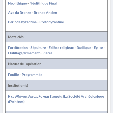
Néolithique
-
Néolithique Final
Âge du Bronze
-
Bronze Ancien
Période byzantine
-
Protobyzantine
Mots-clés
Fortification
-
Sépulture
-
Édifice religieux
-
Basilique
-
Église
-
Outillage/armement
-
Pierre
Nature de l'opération
Fouille
-
Programmée
Institution(s)
Η εν Αθήναις Αρχαιολογική Εταιρεία (La Société Archéologique
d'Athènes)