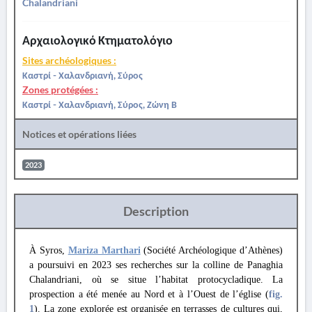
Chalandriani
Αρχαιολογικό Κτηματολόγιο
Sites archéologiques :
Καστρί - Χαλανδριανή, Σύρος
Zones protégées :
Καστρί - Χαλανδριανή, Σύρος, Ζώνη Β
Notices et opérations liées
2023
Description
À Syros,
Mariza Marthari
(Société Archéologique d’Athènes)
a poursuivi en 2023 ses recherches sur la colline de Panaghia
Chalandriani, où se situe l’habitat protocycladique. La
prospection a été menée au Nord et à l’Ouest de l’église (
fig.
1
). La zone explorée est organisée en terrasses de cultures qui,