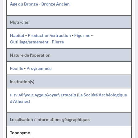
Âge du Bronze
-
Bronze Ancien
Mots-clés
Habitat
-
Production/extraction
-
Figurine
-
Outillage/armement
-
Pierre
Nature de l'opération
Fouille
-
Programmée
Institution(s)
Η εν Αθήναις Αρχαιολογική Εταιρεία (La Société Archéologique
d'Athènes)
Localisation / Informations géographiques
Toponyme