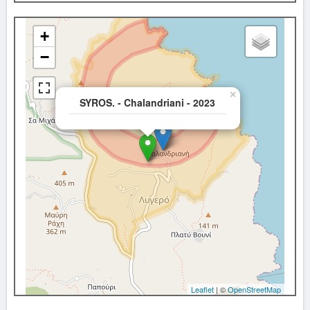
+
−
×
SYROS. - Chalandriani - 2023
Leaflet
| ©
OpenStreetMap