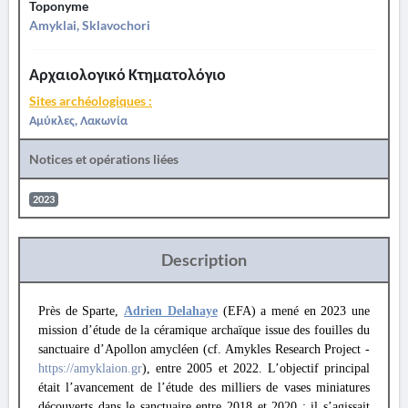
Toponyme
Amyklai, Sklavochori
Αρχαιολογικό Κτηματολόγιο
Sites archéologiques :
Αμύκλες, Λακωνία
Notices et opérations liées
2023
Description
Près de Sparte,
Adrien Delahaye
(EFA) a mené en 2023 une
mission d’étude de la céramique archaïque issue des fouilles du
sanctuaire d’Apollon amycléen (cf. Amykles Research Project -
https://amyklaion.gr
), entre 2005 et 2022. L’objectif principal
était l’avancement de l’étude des milliers de vases miniatures
découverts dans le sanctuaire entre 2018 et 2020 : il s’agissait