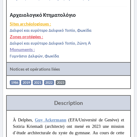
Αρχαιολογικό Κτηματολόγιο
Sites archéologiques :
Δελφοί και ευρύτερο Δελφικό Τοπίο, Φωκίδα
Zones protégées :
Δελφοί και ευρύτερο Δελφικό Τοπίο, Ζώνη A
Monuments :
Γυμνάσιο Δελφών, Φωκίδα
Notices et opérations liées
1986
2019
2021
2022
2023
Description
À Delphes,
Guy Ackermann
(EFA/Université de Genève) et
Sotiria Kriemadi (architecte) ont mené en 2023 une mission
d’étude architecturale du xyste du gymnase. Au cours de cette