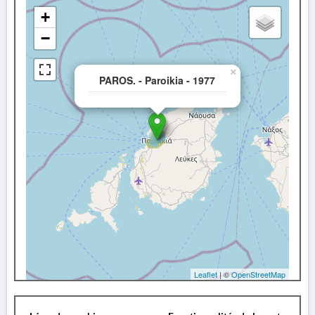
+
−
×
PAROS. - Paroikia - 1977
Leaflet
| ©
OpenStreetMap