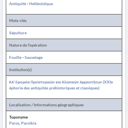
Antiquité
-
Hellénistique
Mots-clés
Sépulture
Nature de l'opération
Fouille
-
Sauvetage
Institution(s)
ΚΑ' Εφορεία Προϊστορικών και Κλασικών Αρχαιοτήτων (XXIe
éphorie des antiquités préhistoriques et classiques)
Localisation / Informations géographiques
Toponyme
Paros, Paroikia