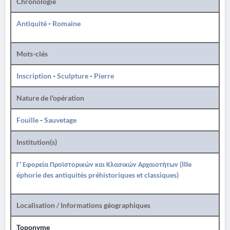
Chronologie
Antiquité
-
Romaine
Mots-clés
Inscription
-
Sculpture
-
Pierre
Nature de l'opération
Fouille
-
Sauvetage
Institution(s)
Γ' Εφορεία Προϊστορικών και Κλασικών Αρχαιοτήτων (IIIe
éphorie des antiquités préhistoriques et classiques)
Localisation / Informations géographiques
Toponyme