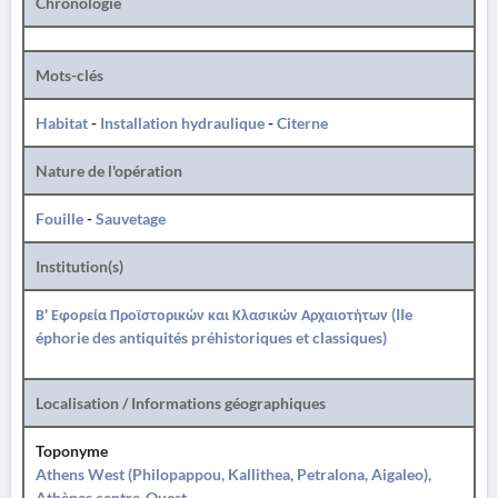
Chronologie
Mots-clés
Habitat
-
Installation hydraulique
-
Citerne
Nature de l'opération
Fouille
-
Sauvetage
Institution(s)
Β' Εφορεία Προϊστορικών και Κλασικών Αρχαιοτήτων (IIe
éphorie des antiquités préhistoriques et classiques)
Localisation / Informations géographiques
Toponyme
Athens West (Philopappou, Kallithea, Petralona, Aigaleo),
Athènes centre-Ouest