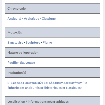
Chronologie
Antiquité
-
Archaïque
-
Classique
Mots-clés
Sanctuaire
-
Sculpture
-
Pierre
Nature de l'opération
Fouille
-
Sauvetage
Institution(s)
Β' Εφορεία Προϊστορικών και Κλασικών Αρχαιοτήτων (IIe
éphorie des antiquités préhistoriques et classiques)
Localisation / Informations géographiques