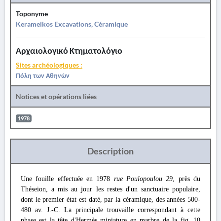
Toponyme
Kerameikos Excavations, Céramique
Αρχαιολογικό Κτηματολόγιο
Sites archéologiques :
Πόλη των Αθηνών
Notices et opérations liées
1978
Description
Une fouille effectuée en 1978
rue Poulopoulou 29
, près du
Théseion, a mis au jour les restes d'un sanctuaire populaire,
dont le premier état est daté, par la céramique, des années 500-
480 av. J.-C. La principale trouvaille correspondant à cette
phase est la tête d'Hermès miniature en marbre de la fig. 10