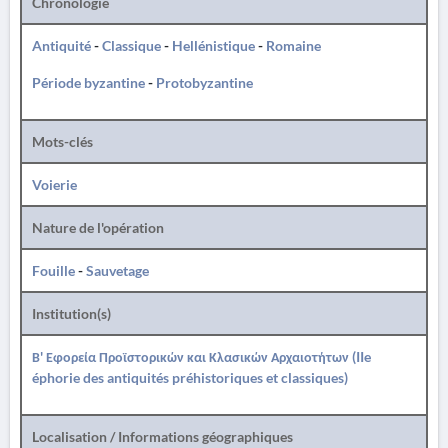
Chronologie
Antiquité
-
Classique
-
Hellénistique
-
Romaine
Période byzantine
-
Protobyzantine
Mots-clés
Voierie
Nature de l'opération
Fouille
-
Sauvetage
Institution(s)
Β' Εφορεία Προϊστορικών και Κλασικών Αρχαιοτήτων (IIe
éphorie des antiquités préhistoriques et classiques)
Localisation / Informations géographiques