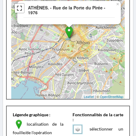
×
ATHÈNES. - Rue de la Porte du Pirée -
1976
Leaflet
| ©
OpenStreetMap
Légende graphique :
Fonctionnalités de la carte
:
localisation de la
sélectionner un
fouille/de l'opération