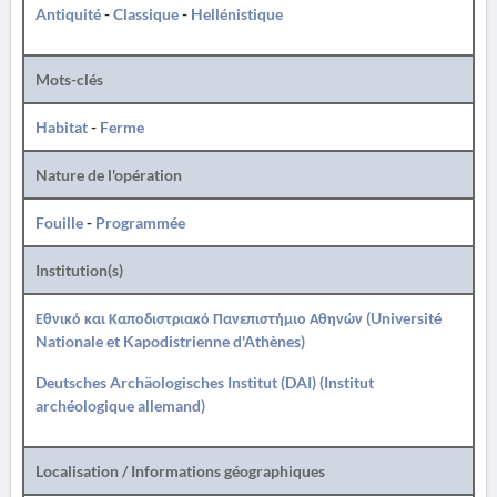
Antiquité
-
Classique
-
Hellénistique
Mots-clés
Habitat
-
Ferme
Nature de l'opération
Fouille
-
Programmée
Institution(s)
Εθνικό και Καποδιστριακό Πανεπιστήμιο Αθηνών (Université
Nationale et Kapodistrienne d'Athènes)
Deutsches Archäologisches Institut (DAI) (Institut
archéologique allemand)
Localisation / Informations géographiques