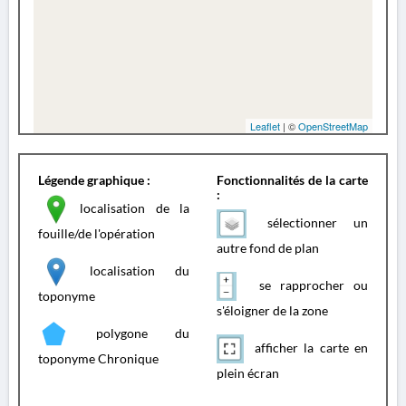
Leaflet
| ©
OpenStreetMap
Légende graphique :
Fonctionnalités de la carte
:
localisation de la
sélectionner un
fouille/de l'opération
autre fond de plan
localisation du
se rapprocher ou
toponyme
s'éloigner de la zone
polygone du
afficher la carte en
toponyme Chronique
plein écran