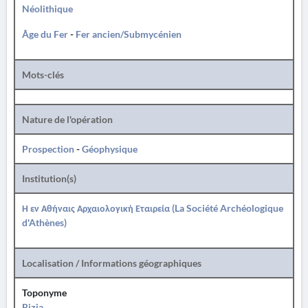
Néolithique
Âge du Fer
-
Fer ancien/Submycénien
Mots-clés
Nature de l'opération
Prospection
-
Géophysique
Institution(s)
Η εν Αθήναις Αρχαιολογική Εταιρεία (La Société Archéologique
d'Athènes)
Localisation / Informations géographiques
Toponyme
Rizia