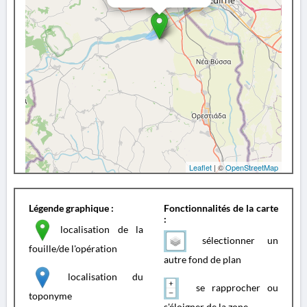
Leaflet
| ©
OpenStreetMap
Légende graphique :
Fonctionnalités de la carte
:
localisation de la
sélectionner un
fouille/de l'opération
autre fond de plan
localisation du
se rapprocher ou
toponyme
s'éloigner de la zone