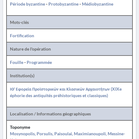
Période byzantine
-
Protobyzantine
-
Médiobyzantine
Mots-clés
Fortification
Nature de l'opération
Fouille
-
Programmée
Institution(s)
ΙΘ' Εφορεία Προϊστορικών και Κλασικών Αρχαιοτήτων (XIXe
éphorie des antiquités préhistoriques et classiques)
Localisation / Informations géographiques
Toponyme
Mosynopolis, Porsulis, Paisoulai, Maximianoupoli, Messine-