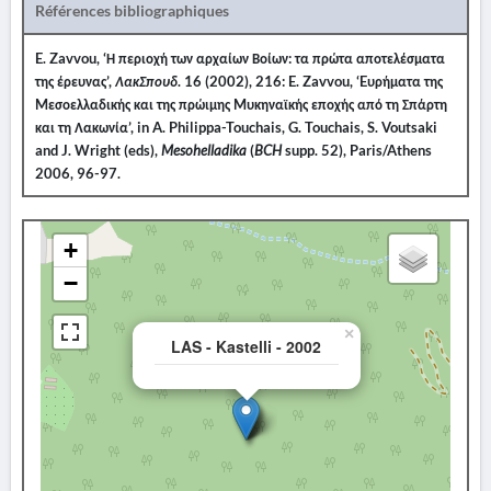
Références bibliographiques
E
.
Zavvou
, ‘Η περιοχή των αρχαίων Βοίων: τα πρώτα αποτελέσματα
της έρευνας’,
ΛακΣπουδ
. 16 (2002), 216:
E. Zavvou, ‘E
υρήματα
της
M
εσοελλαδικής
και
της
πρώιμης
M
υκηναϊκής
εποχής
από
τη
Σπάρτη
και
τη
Λακωνία
’, in A. Philippa-Touchais, G. Touchais, S. Voutsaki
and J. Wright (eds),
Mesohelladika
(
BCH
supp. 52), Paris/Athens
2006,
96-97.
+
−
×
LAS - Kastelli - 2002