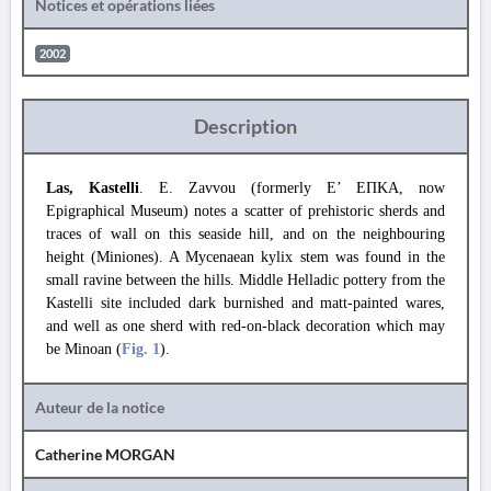
Notices et opérations liées
2002
Description
Las, Kastelli
. E. Zavvou (formerly Ε’ ΕΠΚΑ, now
Epigraphical Museum) notes a scatter of prehistoric sherds and
traces of wall on this seaside hill, and on the neighbouring
height (Miniones). A Mycenaean kylix stem was found in the
small ravine between the hills. Middle Helladic pottery from the
Kastelli site included dark burnished and matt-painted wares,
and well as one sherd with red-on-black decoration which may
be Minoan (
Fig. 1
).
Auteur de la notice
Catherine MORGAN