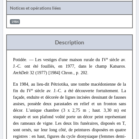
Notices et opérations liées
1984
Description
e
Potidée. — Les vestiges d'une maison rurale du IV
siècle av.
J.-C. ont été fouillés, en 1977, dans le champ Katsaros.
ArchDelt
32 (1977) [1984] Chron., p. 202.
En 1984, au lieu-dit Pétriotika, une tombe macédonienne de la
e
fin du IV
siècle av. J.-C. a été découverte fortuitement. La
façade, enduite et décorée de lignes incisées dessinant de fausses
assises, possède deux parastades en relief et un fronton sans
décor. L'unique chambre (3 x 2,75 m ; haut. 3,30 m) est
stuquée et son plafond voûté porte un décor peint représentant
des rameaux de vigne. Les deux lits funéraires, disposés en T,
sont ornés, sur leur long côté, de peintures disposées en quatre
registres : en haut, figures du cycle dionysiaque (femmes demi-