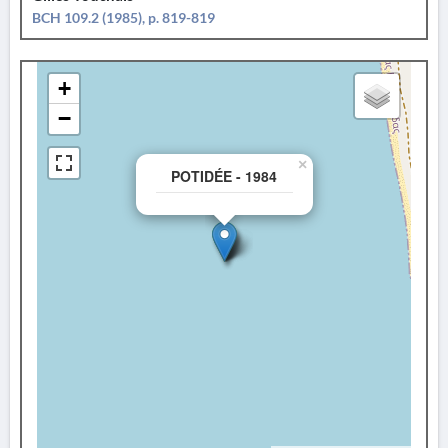
BCH 109.2 (1985), p. 819-819
+
−
×
POTIDÉE - 1984