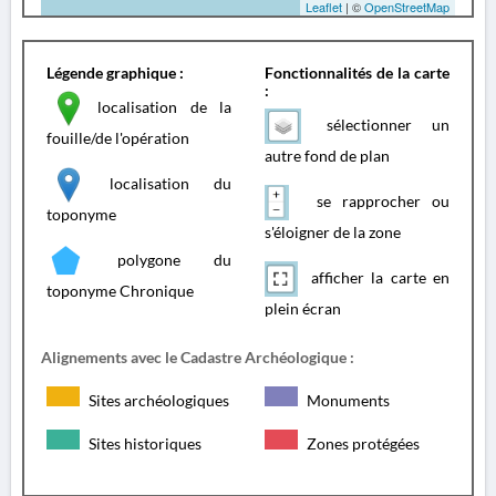
Leaflet
| ©
OpenStreetMap
Légende graphique :
Fonctionnalités de la carte
:
localisation de la
sélectionner un
fouille/de l'opération
autre fond de plan
localisation du
se rapprocher ou
toponyme
s'éloigner de la zone
polygone du
afficher la carte en
toponyme Chronique
plein écran
Alignements avec le Cadastre Archéologique :
Sites archéologiques
Monuments
Sites historiques
Zones protégées