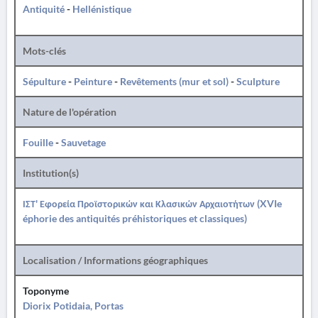
Antiquité
-
Hellénistique
Mots-clés
Sépulture
-
Peinture
-
Revêtements (mur et sol)
-
Sculpture
Nature de l'opération
Fouille
-
Sauvetage
Institution(s)
ΙΣΤ' Εφορεία Προϊστορικών και Κλασικών Αρχαιοτήτων (XVIe
éphorie des antiquités préhistoriques et classiques)
Localisation / Informations géographiques
Toponyme
Diorix Potidaia, Portas