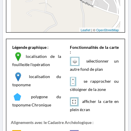
Leaflet
| ©
OpenStreetMap
Légende graphique :
Fonctionnalités de la carte
:
localisation de la
sélectionner un
fouille/de l'opération
autre fond de plan
localisation du
se rapprocher ou
toponyme
s'éloigner de la zone
polygone du
afficher la carte en
toponyme Chronique
plein écran
Alignements avec le Cadastre Archéologique :