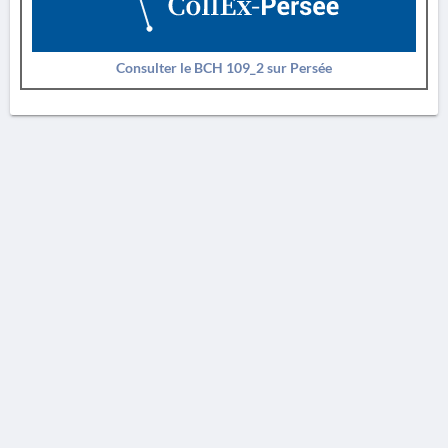
Consulter le BCH 109_2 sur Persée
AVERTISSEMENT
La Chronique des fouilles en ligne ne constitue en aucun cas une publication des