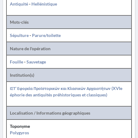
Antiquité
-
Hellénistique
Mots-clés
Sépulture
-
Parure/toilette
Nature de l'opération
Fouille
-
Sauvetage
Institution(s)
ΙΣΤ' Εφορεία Προϊστορικών και Κλασικών Αρχαιοτήτων (XVIe
éphorie des antiquités préhistoriques et classiques)
Localisation / Informations géographiques
Toponyme
Polygyros