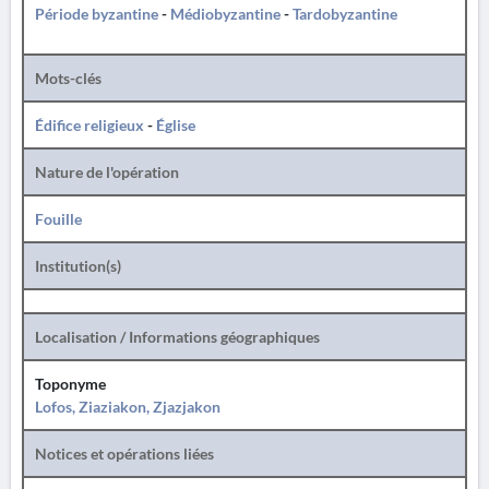
Période byzantine
-
Médiobyzantine
-
Tardobyzantine
Mots-clés
Édifice religieux
-
Église
Nature de l'opération
Fouille
Institution(s)
Localisation / Informations géographiques
Toponyme
Lofos, Ziaziakon, Zjazjakon
Notices et opérations liées