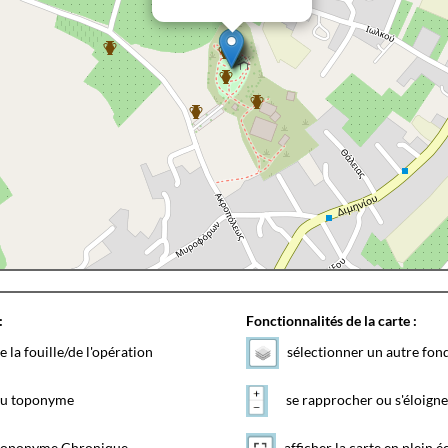
:
Fonctionnalités de la carte :
e la fouille/de l'opération
sélectionner un autre fon
 du toponyme
se rapprocher ou s'éloigne
toponyme Chronique
afficher la carte en plein é