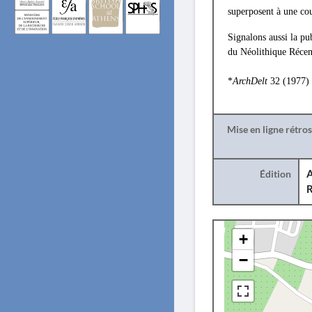
superposent à une cou
Signalons aussi la pub
du Néolithique Récen
*
ArchDelt
32 (1977)
Mise en ligne rétro
Édition
A
R
+
−