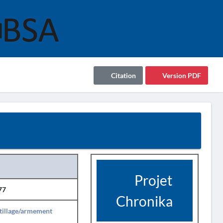
Citation
Version PDF
Projet
77
Chronika
tillage/armement