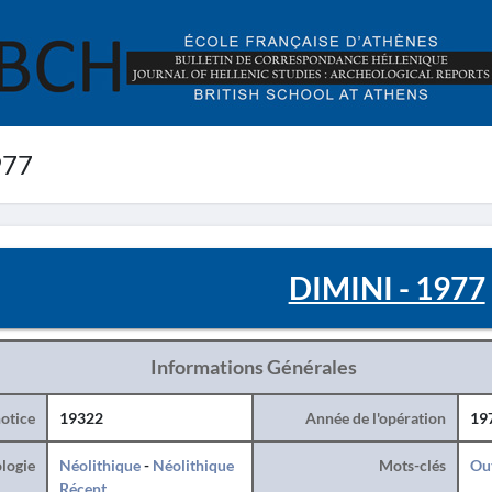
977
DIMINI - 1977
Informations Générales
otice
19322
Année de l'opération
19
logie
Néolithique
-
Néolithique
Mots-clés
Ou
Récent