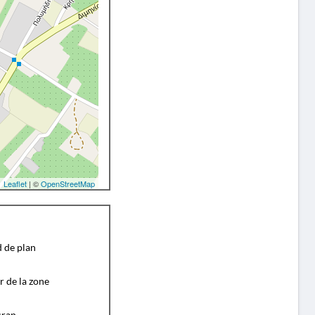
Leaflet
| ©
OpenStreetMap
d de plan
r de la zone
cran