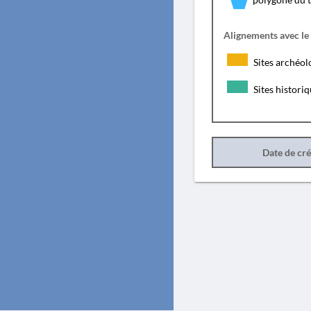
Alignements avec le
Sites archéol
Sites histori
Date de cr