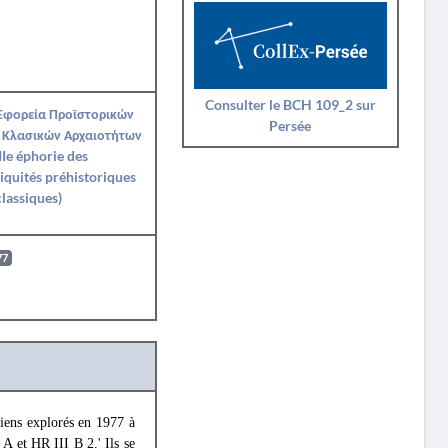
Consulter le BCH 109_2 sur
 Εφορεία Προϊστορικών
Persée
 Κλασικών Αρχαιοτήτων
IIe éphorie des
iquités préhistoriques
classiques)
77
niens explorés en 1977 à
A et HR III B 2.' Ils se