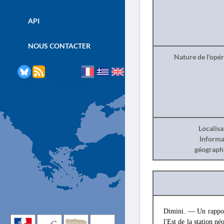
API
NOUS CONTACTER
Nature de l'opé
Localisa
Informa
géograph
Dimini. — Un rappo
l'Est de la station né