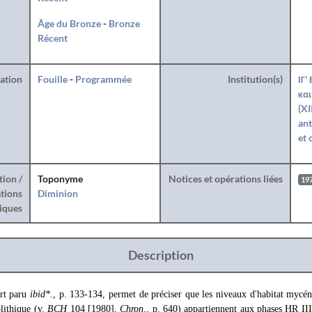
Âge du Bronze
-
Bronze
Récent
ration
Fouille
-
Programmée
Institution(s)
ΙΓ'
και
(XI
ant
et 
tion /
Toponyme
Notices et opérations liées
19
tions
Diminion
iques
Description
rt paru
ibid*
., p. 133-134, permet de préciser que les niveaux d'habitat mycé
olithique (v.
BCH
104 [1980],
Chron
., p. 640) appartiennent aux phases HR III 