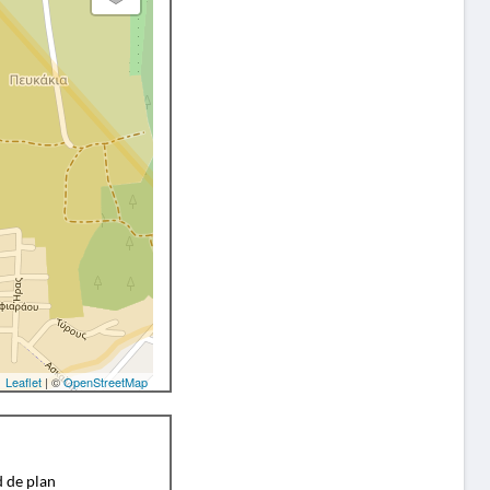
Leaflet
| ©
OpenStreetMap
d de plan