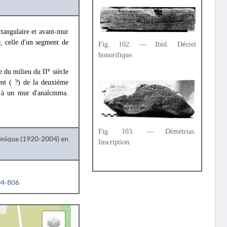
tangulaire et avant-mur
e, celle d'un segment de
Fig. 102. — Ibid. Décret
honorifique.
e
e du milieu du II
siècle
nt ( ?) de la deuxième
ir à un mur d'analcmma.
Fig. 103. — Démétrias.
lénique (1920-2004) en
Inscription.
04-806