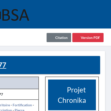
Citation
Version PDF
77
Projet
77
Chronika
ritoire
-
Fortification
-
cription
-
Pierre