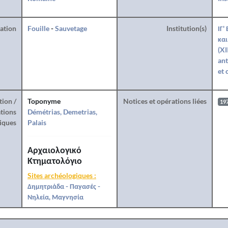
ration
Fouille
-
Sauvetage
Institution(s)
ΙΓ'
και
(XI
ant
et 
tion /
Toponyme
Notices et opérations liées
19
tions
Démétrias, Demetrias,
iques
Palais
Αρχαιολογικό
Κτηματολόγιο
Sites archéologiques :
Δημητριάδα - Παγασές -
Νηλεία, Μαγνησία