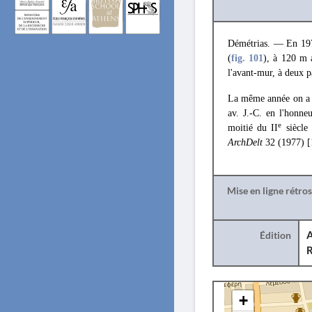
Démétrias. — En 1977
(
fig. 101
), à 120 m a
l'avant-mur, à deux p
La même année on a d
av. J.-C. en l'honn
e
moitié du II
siècle 
ArchDelt
32 (1977) [
Mise en ligne rétro
Édition
A
R
+