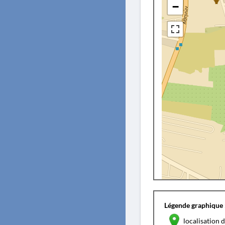
−
Légende graphique 
localisation d