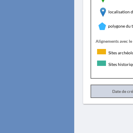
localisation
polygone du 
Alignements avec le
Sites archéol
Sites histori
Date de cr