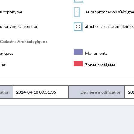
 du toponyme
se rapprocher ou s'éloigne
toponyme Chronique
afficher la carte en plein é
 Cadastre Archéologique :
ogiques
Monuments
ques
Zones protégées
éation
2024-04-18 09:51:36
Dernière modification
20