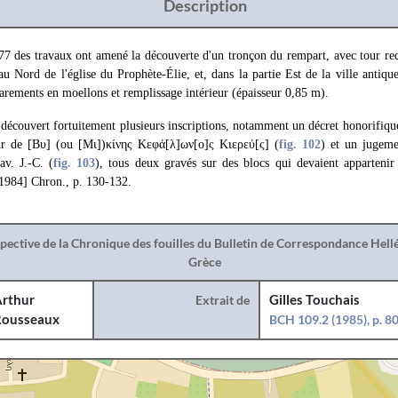
Description
 des travaux ont amené la découverte d'un tronçon du rempart, avec tour rec
u Nord de l'église du Prophète-Élie, et, dans la partie Est de la ville antiqu
arements en moellons et remplissage intérieur (épaisseur 0,85 m).
écouvert fortuitement plusieurs inscriptions, notamment un décret honorifiqu
eur de [Bυ] (ou [Μι])κίνης Κεφά[λ]ων[ο]ς Κιερεύ[ς] (
fig. 102
) et un jugeme
av. J.-C. (
fig. 103
), tous deux gravés sur des blocs qui devaient apparten
1984] Chron., p. 130-132.
spective de la Chronique des fouilles du Bulletin de Correspondance Hel
Grèce
rthur
Extrait de
Gilles Touchais
ousseaux
BCH 109.2 (1985), p. 8