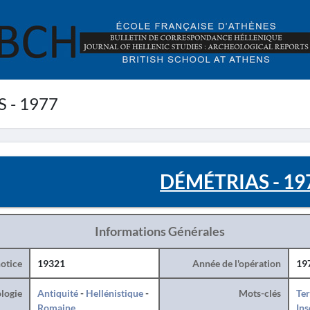
 - 1977
DÉMÉTRIAS - 19
Informations Générales
otice
19321
Année de l'opération
19
logie
Antiquité
-
Hellénistique
-
Mots-clés
Ter
Romaine
Ins