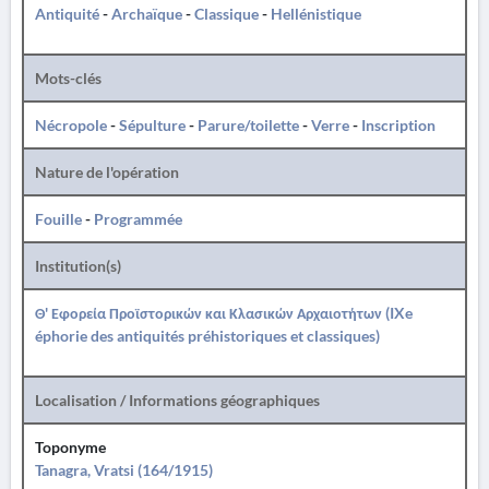
Antiquité
-
Archaïque
-
Classique
-
Hellénistique
Mots-clés
Nécropole
-
Sépulture
-
Parure/toilette
-
Verre
-
Inscription
Nature de l'opération
Fouille
-
Programmée
Institution(s)
Θ' Εφορεία Προϊστορικών και Κλασικών Αρχαιοτήτων (IXe
éphorie des antiquités préhistoriques et classiques)
Localisation / Informations géographiques
Toponyme
Tanagra, Vratsi (164/1915)