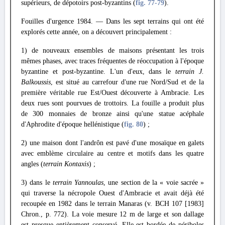
supérieurs, de dépotoirs post-byzantins (
fig. 77
-79
).
Fouilles d'urgence 1984. — Dans les sept terrains qui ont été
explorés cette année, on a découvert principalement :
1) de nouveaux ensembles de maisons présentant les trois
mêmes phases, avec traces fréquentes de réoccupation à l'époque
byzantine et post-byzantine. L'un d'eux, dans le
terrain J.
Balkoussis
, est situé au carrefour d'une rue Nord/Sud et de la
première véritable rue Est/Ouest découverte à Ambracie. Les
deux rues sont pourvues de trottoirs. La fouille a produit plus
de 300 monnaies de bronze ainsi qu'une statue acéphale
d'Aphrodite d'époque hellénistique (
fig. 80
) ;
2) une maison dont l'andrôn est pavé d'une mosaïque en galets
avec emblème circulaire au centre et motifs dans les quatre
angles (
terrain Kontaxis
) ;
3) dans le
terrain Yannoulas
, une section de la « voie sacrée »
qui traverse la nécropole Ouest d'Ambracie et avait déjà été
recoupée en 1982 dans le terrain Manaras (v. BCH 107 [1983]
Chron., p. 772). La voie mesure 12 m de large et son dallage
est presque entièrement conservé. Elle est bordée de périboles