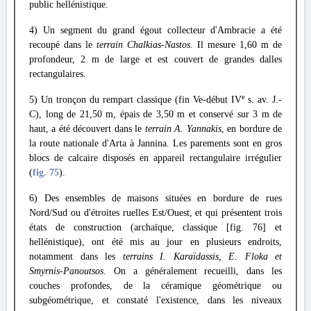
public hellénistique.
4) Un segment du grand égout collecteur d'Ambracie a été
recoupé dans le
terrain Chalkias-Nastos
. Il mesure 1,60 m de
profondeur, 2 m de large et est couvert de grandes dalles
rectangulaires.
e
5) Un tronçon du rempart classique (fin Ve-début IV
s. av. J.-
C), long de 21,50 m, épais de 3,50 m et conservé sur 3 m de
haut, a été découvert dans le
terrain A. Yannakis
, en bordure de
la route nationale d'Arta à Jannina. Les parements sont en gros
blocs de calcaire disposés en appareil rectangulaire irrégulier
(
fig. 75
).
6) Des ensembles de maisons situées en bordure de rues
Nord/Sud ou d'étroites ruelles Est/Ouest, et qui présentent trois
états de construction (archaïque, classique [fig. 76] et
hellénistique), ont été mis au jour en plusieurs endroits,
notamment dans les
terrains I. Karaïdassis, E. Floka et
Smyrnis-Panoutsos
. On a généralement recueilli, dans les
couches profondes, de la céramique géométrique ou
subgéométrique, et constaté l'existence, dans les niveaux