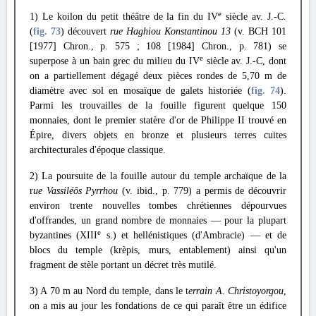
e
1) Le koilon du petit théâtre de la fin du IV
siècle av. J.-C.
(
fig. 73
) découvert
rue Haghiou Konstantinou 13
(v. BCH 101
[1977] Chron., p. 575 ; 108 [1984] Chron., p. 781) se
e
superpose à un bain grec du milieu du IV
siècle av. J.-C, dont
on a partiellement dégagé deux pièces rondes de 5,70 m de
diamètre avec sol en mosaïque de galets historiée (
fig. 74
).
Parmi les trouvailles de la fouille figurent quelque 150
monnaies, dont le premier statère d'or de Philippe II trouvé en
Épire, divers objets en bronze et plusieurs terres cuites
architecturales d'époque classique.
2) La poursuite de la fouille autour du temple archaïque de la
r
ue Vassiléôs Pyrrhou
(v. ibid., p. 779) a permis de découvrir
environ trente nouvelles tombes chrétiennes dépourvues
d'offrandes, un grand nombre de monnaies — pour la plupart
e
byzantines (XIII
s.) et hellénistiques (d'Ambracie) — et de
blocs du temple (krèpis, murs, entablement) ainsi qu'un
fragment de stèle portant un décret très mutilé.
3) A 70 m au Nord du temple, dans le t
errain A. Christoyorgou
,
on a mis au jour les fondations de ce qui paraît être un édifice