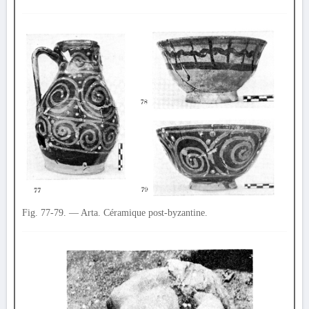
Fig. 77-79. — Arta. Céramique post-byzantine.