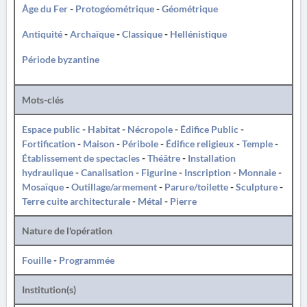
Âge du Fer
-
Protogéométrique
-
Géométrique
Antiquité
-
Archaïque
-
Classique
-
Hellénistique
Période byzantine
Mots-clés
Espace public
-
Habitat
-
Nécropole
-
Édifice Public
-
Fortification
-
Maison
-
Péribole
-
Édifice religieux
-
Temple
-
Établissement de spectacles
-
Théâtre
-
Installation
hydraulique
-
Canalisation
-
Figurine
-
Inscription
-
Monnaie
-
Mosaïque
-
Outillage/armement
-
Parure/toilette
-
Sculpture
-
Terre cuite architecturale
-
Métal
-
Pierre
Nature de l'opération
Fouille
-
Programmée
Institution(s)