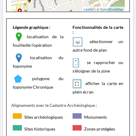
Leaflet
| ©
OpenStreetMap
Légende graphique :
Fonctionnalités de la carte
:
localisation de la
sélectionner un
fouille/de l'opération
autre fond de plan
localisation du
se rapprocher ou
toponyme
s'éloigner de la zone
polygone du
afficher la carte en
toponyme Chronique
plein écran
Alignements avec le Cadastre Archéologique :
Sites archéologiques
Monuments
Sites historiques
Zones protégées