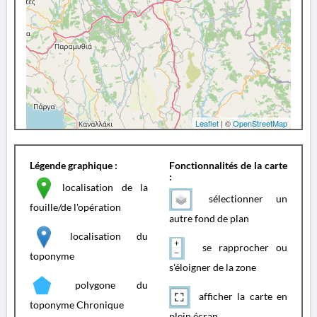
Leaflet
| ©
OpenStreetMap
Légende graphique :
Fonctionnalités de la carte
:
localisation de la
sélectionner un
fouille/de l'opération
autre fond de plan
localisation du
se rapprocher ou
toponyme
s'éloigner de la zone
polygone du
afficher la carte en
toponyme Chronique
plein écran