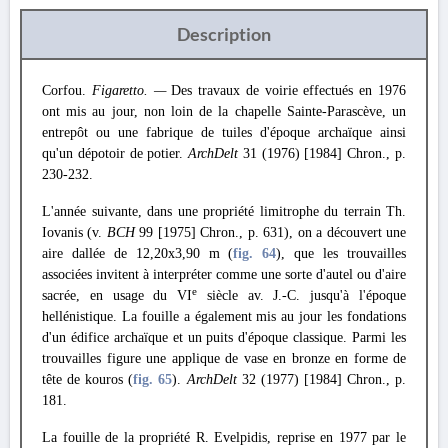
Description
Corfou.
Figaretto. —
Des travaux de voirie effectués en 1976
ont mis au jour, non loin de la chapelle Sainte-Parascève, un
entrepôt ou une fabrique de tuiles d'époque archaïque ainsi
qu'un dépotoir de potier.
ArchDelt
31 (1976) [1984] Chron., p.
230-232.
L'année suivante, dans une propriété limitrophe du terrain Th.
Iovanis (v.
BCH
99 [1975] Chron., p. 631), on a découvert une
aire dallée de 12,20x3,90 m (
fig. 64
), que les trouvailles
associées invitent à interpréter comme une sorte d'autel ou d'aire
e
sacrée, en usage du VI
siècle av. J.-C. jusqu'à l'époque
hellénistique. La fouille a également mis au jour les fondations
d'un édifice archaïque et un puits d'époque classique. Parmi les
trouvailles figure une applique de vase en bronze en forme de
tête de kouros (
fig. 65
).
ArchDelt
32 (1977) [1984] Chron., p.
181.
La fouille de la propriété R. Evelpidis, reprise en 1977 par le