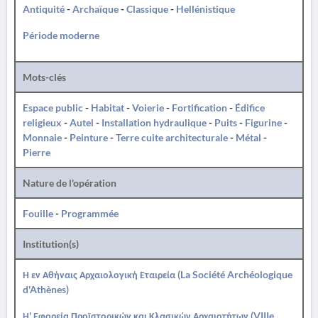
Antiquité
-
Archaïque
-
Classique
-
Hellénistique
Période moderne
Mots-clés
Espace public
-
Habitat
-
Voierie
-
Fortification
-
Édifice
religieux
-
Autel
-
Installation hydraulique
-
Puits
-
Figurine
-
Monnaie
-
Peinture
-
Terre cuite architecturale
-
Métal
-
Pierre
Nature de l'opération
Fouille
-
Programmée
Institution(s)
Η εν Αθήναις Αρχαιολογική Εταιρεία (La Société Archéologique
d'Athènes)
Η' Εφορεία Προϊστορικών και Κλασικών Αρχαιοτήτων (VIIIe