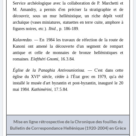
Service archéologique avec la collaboration de P. Marchetti et
M. Amandry, a permis d'en préciser la stratigraphie et de
découvrir, sous un mur hellénistique, un riche dépôt votif
archaïque (vases miniatures, statuettes en terre cuite, amphore à
figures noires, etc.).
Ibid
., p. 186-189.
Kalavredzo. —
En 1984 les travaux de réfection de la route de
Kanoni ont amené la découverte d'un segment de rempart
antique et celle de monnaies de bronze hellénistiques et
romaines.
Elefthéri Gnomi
, 16.3.84.
Église de la Panaghia Antivouniotissa.
— C'est dans cette
e
église du XVI
siècle, cédée à l'État grec en 1979, qu'a été
installé le musée d'art byzantin et post-byzantin, inauguré le 20
mai 1984.
Kathimérini
, 17.5.84.
Mise en ligne rétrospective de la Chronique des fouilles du
Bulletin de Correspondance Hellénique (1920-2004) en Grèce