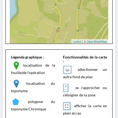
Leaflet
| ©
OpenStreetMap
Légende graphique :
Fonctionnalités de la carte
:
localisation de la
sélectionner un
fouille/de l'opération
autre fond de plan
localisation du
se rapprocher ou
toponyme
s'éloigner de la zone
polygone du
afficher la carte en
toponyme Chronique
plein écran