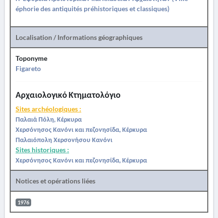
éphorie des antiquités préhistoriques et classiques)
Localisation / Informations géographiques
Toponyme
Figareto
Αρχαιολογικό Κτηματολόγιο
Sites archéologiques :
Παλαιά Πόλη, Κέρκυρα
Χερσόνησος Κανόνι και πεζονησίδα, Κέρκυρα
Παλαιόπολη Χερσονήσου Κανόνι
Sites historiques :
Χερσόνησος Κανόνι και πεζονησίδα, Κέρκυρα
Notices et opérations liées
1976