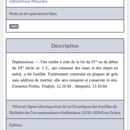
Dafniotissa, Mouzika
Notices et opérations liées
1985
Description
e
Daphniotissa. — Une tombe à ciste de la fin du IV
ou du début
e
du III
siècle av. J.-C, qui contenait des vases et des objets en
métal, a été fouillée. Entièrement construite en plaques de grès
sans addition de mortier, elle sera restaurée et conservée
in situ
.
Eniméros Politis
,
Vradyni
, 12.10.84 ;
Akropolis
, 13.10.84.
Mise en ligne rétrospective de la Chronique des fouilles du
Bulletin de Correspondance Hellénique (1920-2004) en Grèce
Édition