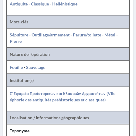
Antiquité
-
Classique
-
Hellénistique
Mots-clés
Sépulture
-
Outillage/armement
-
Parure/toilette
-
Métal
-
Pierre
Nature de l'opération
Fouille
-
Sauvetage
Institution(s)
Ζ' Εφορεία Προϊστορικών και Κλασικών Αρχαιοτήτων (VIIe
éphorie des antiquités préhistoriques et classiques)
Localisation / Informations géographiques
Toponyme